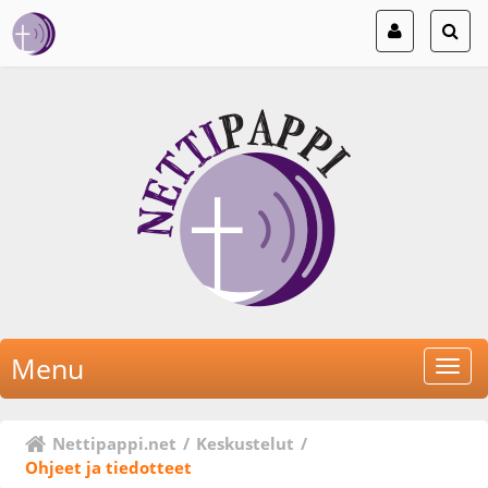
Menu
Nettipappi.net
/
Keskustelut
/
Ohjeet ja tiedotteet