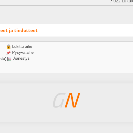
7 022 Lukuk
eet ja tiedotteet
Lukittu aihe
Pysyvä aihe
Äänestys
sta)