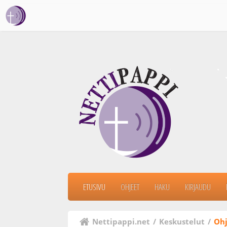
ETUSIVU
OHJEET
HAKU
KIRJAUDU
Nettipappi.net
/
Keskustelut
/
Ohj