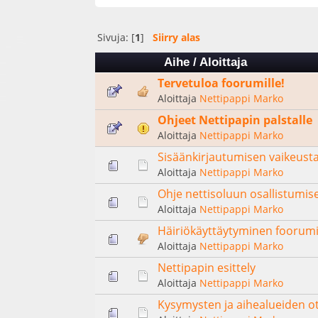
Sivuja: [
1
]
Siirry alas
Aihe
/
Aloittaja
Tervetuloa foorumille!
Aloittaja
Nettipappi Marko
Ohjeet Nettipapin palstalle
Aloittaja
Nettipappi Marko
Sisäänkirjautumisen vaikeusta
Aloittaja
Nettipappi Marko
Ohje nettisoluun osallistumis
Aloittaja
Nettipappi Marko
Häiriökäyttäytyminen foorumi
Aloittaja
Nettipappi Marko
Nettipapin esittely
Aloittaja
Nettipappi Marko
Kysymysten ja aihealueiden ot