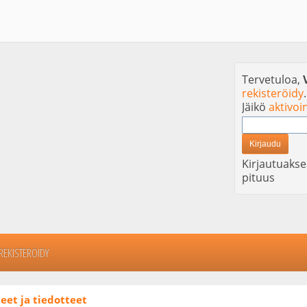
Tervetuloa,
rekisteröidy
.
Jäikö
aktivoi
Kirjautuakse
pituus
REKISTERÖIDY
eet ja tiedotteet