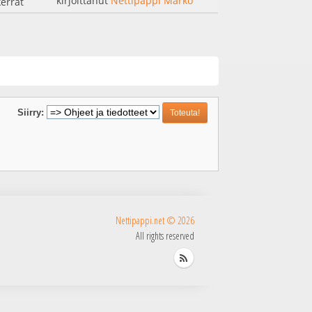
kirjoittanut
Nettipappi Marko
errat
Siirry:
Nettipappi.net © 2026
All rights reserved