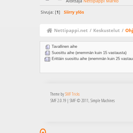
Aloittaja
Nettipappi Marko
Sivuja: [
1
]
Siirry ylös
Nettipappi.net
/
Keskustelut
/
Ohj
Tavallinen aihe
Suosittu aihe (enemmän kuin 15 vastausta)
Erittäin suosittu aihe (enemmän kuin 25 vastau
Theme by
SMF Tricks
SMF 2.0.19
|
SMF © 2011
,
Simple Machines