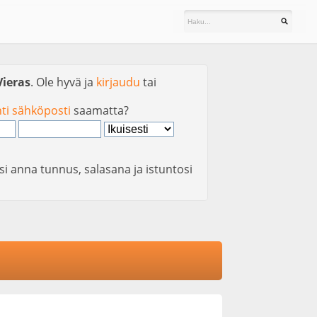
Vieras
. Ole hyvä ja
kirjaudu
tai
nti sähköposti
saamatta?
si anna tunnus, salasana ja istuntosi