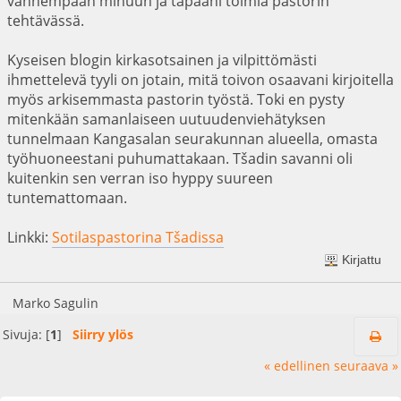
vanhempaan minuun ja tapaani toimia pastorin
tehtävässä.
Kyseisen blogin kirkasotsainen ja vilpittömästi
ihmettelevä tyyli on jotain, mitä toivon osaavani kirjoitella
myös arkisemmasta pastorin työstä. Toki en pysty
mitenkään samanlaiseen uutuudenviehätyksen
tunnelmaan Kangasalan seurakunnan alueella, omasta
työhuoneestani puhumattakaan. Tšadin savanni oli
kuitenkin sen verran iso hyppy suureen
tuntemattomaan.
Linkki:
Sotilaspastorina Tšadissa
Kirjattu
Marko Sagulin
Sivuja: [
1
]
Siirry ylös
« edellinen
seuraava »