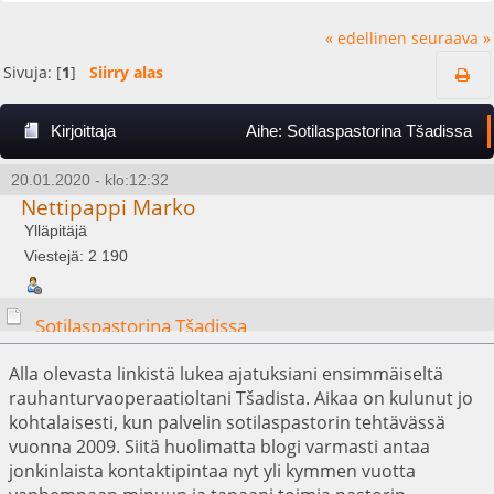
« edellinen
seuraava »
Sivuja: [
1
]
Siirry alas
Kirjoittaja
Aihe: Sotilaspastorina Tšadissa
(Luettu 6722 kertaa)
20.01.2020 - klo:12:32
Nettipappi Marko
Ylläpitäjä
Viestejä: 2 190
Sotilaspastorina Tšadissa
Alla olevasta linkistä lukea ajatuksiani ensimmäiseltä
rauhanturvaoperaatioltani Tšadista. Aikaa on kulunut jo
kohtalaisesti, kun palvelin sotilaspastorin tehtävässä
vuonna 2009. Siitä huolimatta blogi varmasti antaa
jonkinlaista kontaktipintaa nyt yli kymmen vuotta