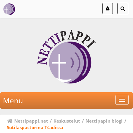
Menu
Nettipappi.net
/
Keskustelut
/
Nettipapin blogi
/
Sotilaspastorina Tšadissa