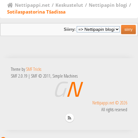
Nettipappi.net
/
Keskustelut
/
Nettipapin blogi
/
Sotilaspastorina Tšadissa
Siirry:
Theme by
SMF Tricks
SMF 2.0.19
|
SMF © 2011
,
Simple Machines
Nettipappi.net © 2026
All rights reserved