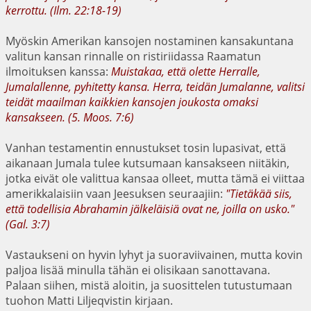
kerrottu. (Ilm. 22:18-19)
Myöskin Amerikan kansojen nostaminen kansakuntana
valitun kansan rinnalle on ristiriidassa Raamatun
ilmoituksen kanssa:
Muistakaa, että olette Herralle,
Jumalallenne, pyhitetty kansa. Herra, teidän Jumalanne, valitsi
teidät maailman kaikkien kansojen joukosta omaksi
kansakseen. (5. Moos. 7:6)
Vanhan testamentin ennustukset tosin lupasivat, että
aikanaan Jumala tulee kutsumaan kansakseen niitäkin,
jotka eivät ole valittua kansaa olleet, mutta tämä ei viittaa
amerikkalaisiin vaan Jeesuksen seuraajiin:
"Tietäkää siis,
että todellisia Abrahamin jälkeläisiä ovat ne, joilla on usko."
(Gal. 3:7)
Vastaukseni on hyvin lyhyt ja suoraviivainen, mutta kovin
paljoa lisää minulla tähän ei olisikaan sanottavana.
Palaan siihen, mistä aloitin, ja suosittelen tutustumaan
tuohon Matti Liljeqvistin kirjaan.