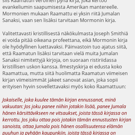
siis Raamatun veroinen pyhä kirja, joka kertoo
evankeliumin saapumisesta Amerikan mantereelle.
Mormonien mukaan Raamattu ei yksin riitä Jumalan
Sanaksi, vaan sen lisäksi tarvitaan Mormonin kirja.
Valitettavasti kristillisestä näkökulmasta Joseph Smithiä
ei voida pitää oikeana profeettana, eikä Mormonin kirja
ole hyödyllinen luettavaksi. Päinvastoin tuo ajatus siitä,
että Raamatun lisäksi tarvitaan vielä muita Jumalan
Sanaksi nimitettyjä kirjoja, on suoraan ristiriidassa
kristillisen uskon kanssa. Ilmestyskirja ei edusta koko
Raamattua, mutta siitä huolimatta Raamatun viimeisen
kirjan viimeisimmät jakeet sanovat asian, joka sopii
erityisen hyvin sovellettavaksi myös koko Raamattuun:
Jokaiselle, joka kuulee tämän kirjan ennussanat, minä
vakuutan: Jos joku panee niihin jotakin lisää, panee Jumala
hänen kärsittävikseen ne vitsaukset, joista tässä kirjassa on
kerrottu. Jos joku ottaa pois jotakin tämän ennustusten kirjan
sanoista, ottaa Jumala pois hänen osallisuutensa elämän
puuhun ja pyhään kaupunkiin, joista tässä kirjassa on