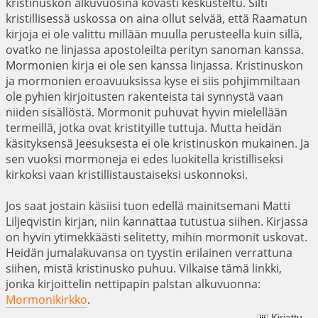
kristinuskon alkuvuosina kovasti keskusteltu. Silti
kristillisessä uskossa on aina ollut selvää, että Raamatun
kirjoja ei ole valittu millään muulla perusteella kuin sillä,
ovatko ne linjassa apostoleilta perityn sanoman kanssa.
Mormonien kirja ei ole sen kanssa linjassa. Kristinuskon
ja mormonien eroavuuksissa kyse ei siis pohjimmiltaan
ole pyhien kirjoitusten rakenteista tai synnystä vaan
niiden sisällöstä. Mormonit puhuvat hyvin mielellään
termeillä, jotka ovat kristityille tuttuja. Mutta heidän
käsityksensä Jeesuksesta ei ole kristinuskon mukainen. Ja
sen vuoksi mormoneja ei edes luokitella kristilliseksi
kirkoksi vaan kristillistaustaiseksi uskonnoksi.
Jos saat jostain käsiisi tuon edellä mainitsemani Matti
Liljeqvistin kirjan, niin kannattaa tutustua siihen. Kirjassa
on hyvin ytimekkäästi selitetty, mihin mormonit uskovat.
Heidän jumalakuvansa on tyystin erilainen verrattuna
siihen, mistä kristinusko puhuu. Vilkaise tämä linkki,
jonka kirjoittelin nettipapin palstan alkuvuonna:
Mormonikirkko
.
Kirjattu