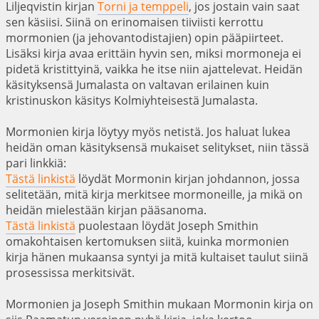
Liljeqvistin kirjan
Torni ja temppeli
, jos jostain vain saat
sen käsiisi. Siinä on erinomaisen tiiviisti kerrottu
mormonien (ja jehovantodistajien) opin pääpiirteet.
Lisäksi kirja avaa erittäin hyvin sen, miksi mormoneja ei
pidetä kristittyinä, vaikka he itse niin ajattelevat. Heidän
käsityksensä Jumalasta on valtavan erilainen kuin
kristinuskon käsitys Kolmiyhteisestä Jumalasta.
Mormonien kirja löytyy myös netistä. Jos haluat lukea
heidän oman käsityksensä mukaiset selitykset, niin tässä
pari linkkiä:
Tästä linkistä
löydät Mormonin kirjan johdannon, jossa
selitetään, mitä kirja merkitsee mormoneille, ja mikä on
heidän mielestään kirjan pääsanoma.
Tästä linkistä
puolestaan löydät Joseph Smithin
omakohtaisen kertomuksen siitä, kuinka mormonien
kirja hänen mukaansa syntyi ja mitä kultaiset taulut siinä
prosessissa merkitsivät.
Mormonien ja Joseph Smithin mukaan Mormonin kirja on