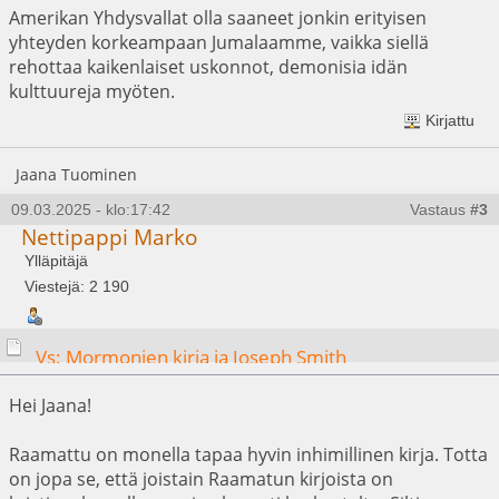
Amerikan Yhdysvallat olla saaneet jonkin erityisen
yhteyden korkeampaan Jumalaamme, vaikka siellä
rehottaa kaikenlaiset uskonnot, demonisia idän
kulttuureja myöten.
Kirjattu
Jaana Tuominen
09.03.2025 - klo:17:42
Vastaus
#3
Nettipappi Marko
Ylläpitäjä
Viestejä: 2 190
Vs: Mormonien kirja ja Joseph Smith
Hei Jaana!
Raamattu on monella tapaa hyvin inhimillinen kirja. Totta
on jopa se, että joistain Raamatun kirjoista on