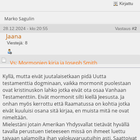
Kirjattu
Marko Sagulin
28.12.2024 - klo:20:55
Vastaus
#2
Jaana
Viestejä: 8
Vs: Mormonien kirja ja Joseph Smith
Kyllä, mutta eivät juutalaisetkaan pidä Uutta
testamenttia dogminaan, vaikka mormonit puolestaan
ovat kristinuskon lahko jotka eivät ota osaa Vanhaan
Testamenttiin. Eivät mormonit silti kiellä Jeesusta. Ja
onhan myös kerrottu että Raamatussa on kohtia jotka
eivät kuuluisi osana sitä kirjaa, en muista mitä ne ovat
nimeltään.
Mielestäni jotain Amerikan Yhdysvallat tietävät hyvällä
tavalla perustuen tieteeseen missä on ihmeet luettu
taivaan salamoilta ihan valokuvaruutuihin asti. Saattoivat