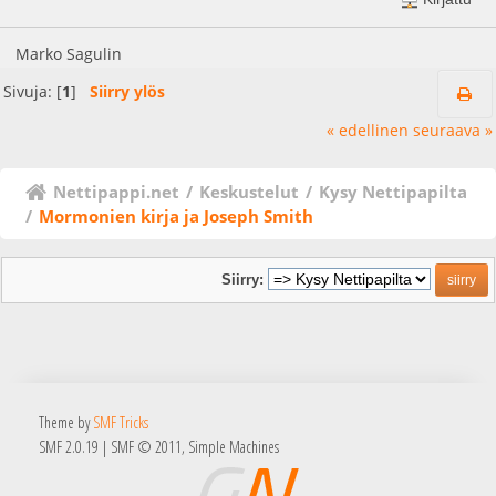
Marko Sagulin
Sivuja: [
1
]
Siirry ylös
« edellinen
seuraava »
Nettipappi.net
/
Keskustelut
/
Kysy Nettipapilta
/
Mormonien kirja ja Joseph Smith 
Siirry:
Theme by
SMF Tricks
SMF 2.0.19
|
SMF © 2011
,
Simple Machines