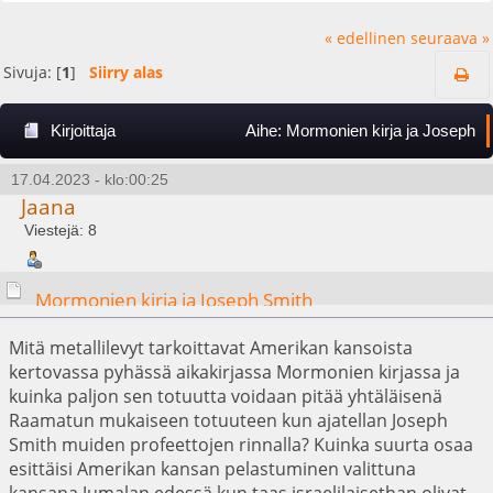
« edellinen
seuraava »
Sivuja: [
1
]
Siirry alas
Kirjoittaja
Aihe: Mormonien kirja ja Joseph
Smith (Luettu 8324 kertaa)
17.04.2023 - klo:00:25
Jaana
Viestejä: 8
Mormonien kirja ja Joseph Smith
Mitä metallilevyt tarkoittavat Amerikan kansoista
kertovassa pyhässä aikakirjassa Mormonien kirjassa ja
kuinka paljon sen totuutta voidaan pitää yhtäläisenä
Raamatun mukaiseen totuuteen kun ajatellan Joseph
Smith muiden profeettojen rinnalla? Kuinka suurta osaa
esittäisi Amerikan kansan pelastuminen valittuna
kansana Jumalan edessä kun taas israelilaisethan olivat