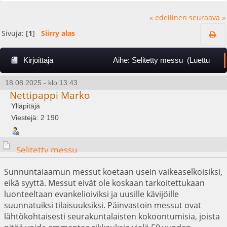
« edellinen
seuraava »
Sivuja: [
1
]
Siirry alas
Kirjoittaja
Aihe: Selitetty messu (Luettu
7279 kertaa)
18.08.2025 - klo:13:43
Nettipappi Marko
Ylläpitäjä
Viestejä: 2 190
Selitetty messu
Sunnuntaiaamun messut koetaan usein vaikeaselkoisiksi,
eikä syyttä. Messut eivät ole koskaan tarkoitettukaan
luonteeltaan evankelioiviksi ja uusille kävijöille
suunnatuiksi tilaisuuksiksi. Päinvastoin messut ovat
lähtökohtaisesti seurakuntalaisten kokoontumisia, joista