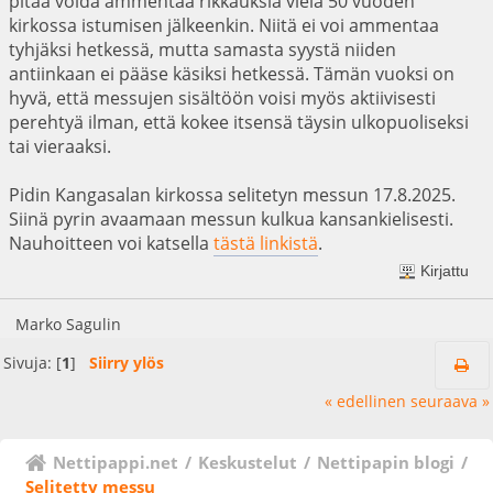
pitää voida ammentaa rikkauksia vielä 50 vuoden
kirkossa istumisen jälkeenkin. Niitä ei voi ammentaa
tyhjäksi hetkessä, mutta samasta syystä niiden
antiinkaan ei pääse käsiksi hetkessä. Tämän vuoksi on
hyvä, että messujen sisältöön voisi myös aktiivisesti
perehtyä ilman, että kokee itsensä täysin ulkopuoliseksi
tai vieraaksi.
Pidin Kangasalan kirkossa selitetyn messun 17.8.2025.
Siinä pyrin avaamaan messun kulkua kansankielisesti.
Nauhoitteen voi katsella
tästä linkistä
.
Kirjattu
Marko Sagulin
Sivuja: [
1
]
Siirry ylös
« edellinen
seuraava »
Nettipappi.net
/
Keskustelut
/
Nettipapin blogi
/
Selitetty messu