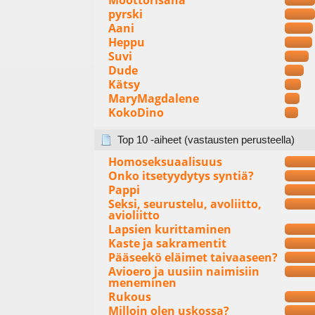
Moottorisaha
pyrski
Aani
Heppu
Suvi
Dude
Kätsy
MaryMagdalene
KokoDino
Top 10 -aiheet (vastausten perusteella)
Homoseksuaalisuus
Onko itsetyydytys syntiä?
Pappi
Seksi, seurustelu, avoliitto,
avioliitto
Lapsien kurittaminen
Kaste ja sakramentit
Pääseekö eläimet taivaaseen?
Avioero ja uusiin naimisiin
meneminen
Rukous
Milloin olen uskossa?