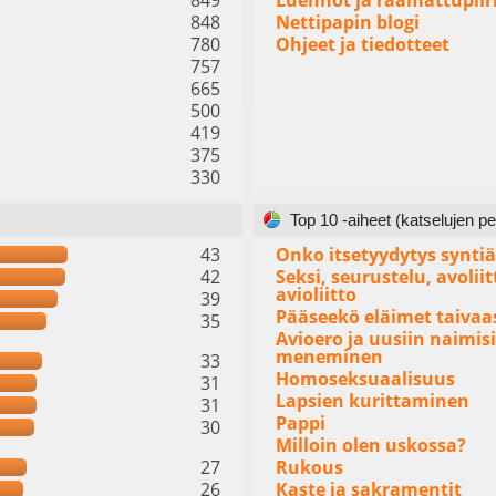
849
Luennot ja raamattupiir
848
Nettipapin blogi
780
Ohjeet ja tiedotteet
757
665
500
419
375
330
Top 10 -aiheet (katselujen pe
43
Onko itsetyydytys syntiä
42
Seksi, seurustelu, avoliit
avioliitto
39
Pääseekö eläimet taivaa
35
Avioero ja uusiin naimisi
meneminen
33
Homoseksuaalisuus
31
Lapsien kurittaminen
31
Pappi
30
Milloin olen uskossa?
27
Rukous
26
Kaste ja sakramentit