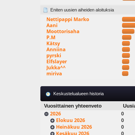
Eniten uusien aiheiden aloituksia
Nettipappi Marko
Aani
Moottorisaha
P.M
Kätsy
Anniina
pyrski
Elfslayer
Jukka^^
miriva
Keskustelualueen historia
Vuosittainen yhteenveto
Uusi
2026
0
Elokuu 2026
0
Heinäkuu 2026
0
Kesäkuu 2026
0