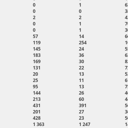
0
1
6
0
0
3
2
2
4
0
1
7
0
1
3
57
14
6
119
254
1
145
24
5
183
36
6
169
30
8
131
22
7
20
13
5
25
11
6
95
13
7
144
26
4
213
60
4
431
391
5
201
27
3
428
23
5
1 363
1 247
1