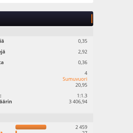
iä
0,35
ejä
2,92
ta
0,36
4
Sumuvuori
20,95
:
1:1.3
äärin
3 406,94
2 459