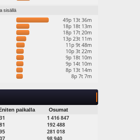
 sisällä
49p 13t 36m
18p 18t 13m
18p 17t 20m
13p 23t 11m
11p 9t 48m
10p 3t 22m
9p 18t 10m
9p 14t 10m
8p 13t 14m
8p 7t 7m
Eniten paikalla
Osumat
31
1 416 847
81
192 488
95
281 018
07
98 940