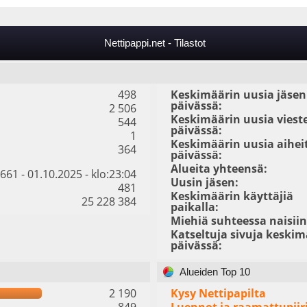
Nettipappi.net - Tilastot
498
Keskimäärin uusia jäsen
päivässä:
2 506
Keskimäärin uusia viest
544
päivässä:
1
Keskimäärin uusia aihei
364
päivässä:
Alueita yhteensä:
661 - 01.10.2025 - klo:23:04
Uusin jäsen:
481
Keskimäärin käyttäjiä
25 228 384
paikalla:
Miehiä suhteessa naisiin
Katseltuja sivuja keskim
päivässä:
Alueiden Top 10
2 190
Kysy Nettipapilta