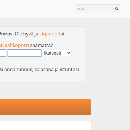
Vieras
. Ole hyvä ja
kirjaudu
tai
nti sähköposti
saamatta?
si anna tunnus, salasana ja istuntosi