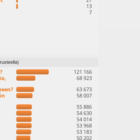
it
27
13
7
rusteella)
?
121 166
to,
68 923
seen?
63 673
in
58 007
55 886
54 630
54 014
53 968
53 183
50 202