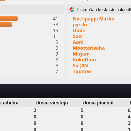
Pisimpään keskustelualueella
41
Nettipappi Marko
33
pyrski
15
Dude
11
Suvi
9
Aani
9
Moottorisaha
9
Mirjam
8
KokoDino
8
Sir J0N
7
Tuomas
a aiheita
Uusia viestejä
Uusia jäseniä
2
5
6
0
0
4
0
0
2
0
0
1