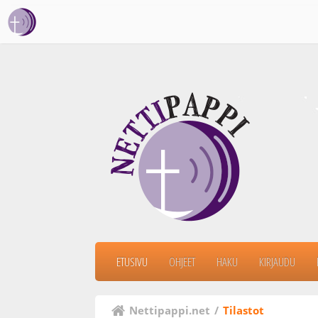
ETUSIVU
OHJEET
HAKU
KIRJAUDU
Nettipappi.net
/
Tilastot