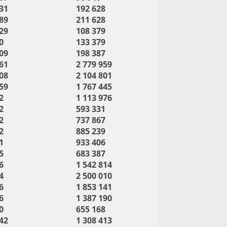
31
192 628
89
211 628
29
108 379
0
133 379
09
198 387
61
2 779 959
08
2 104 801
59
1 767 445
2
1 113 976
2
593 331
2
737 867
2
885 239
1
933 406
5
683 387
6
1 542 814
4
2 500 010
6
1 853 141
6
1 387 190
0
655 168
42
1 308 413