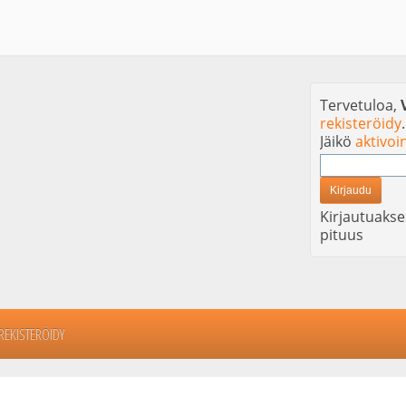
Tervetuloa,
rekisteröidy
.
Jäikö
aktivoi
Kirjautuakse
pituus
REKISTERÖIDY