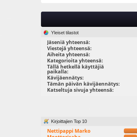
Yleiset tilastot
Jäseniä yhteensä:
Viestejä yhteensä:
Aiheita yhteensä:
Kategorioita yhteensä:
Tällä hetkellä käyttäjiä
paikalla:
Kävijäennätys:
Tämän päivän kävijäennätys:
Katseltuja sivuja yhteensä:
Kirjoittajien Top 10
Nettipappi Marko