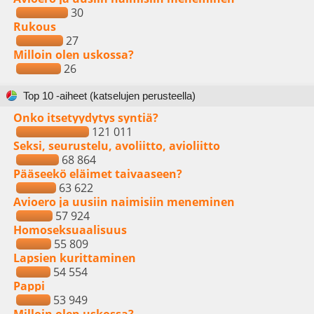
30
Rukous
27
Milloin olen uskossa?
26
Top 10 -aiheet (katselujen perusteella)
Onko itsetyydytys syntiä?
121 011
Seksi, seurustelu, avoliitto, avioliitto
68 864
Pääseekö eläimet taivaaseen?
63 622
Avioero ja uusiin naimisiin meneminen
57 924
Homoseksuaalisuus
55 809
Lapsien kurittaminen
54 554
Pappi
53 949