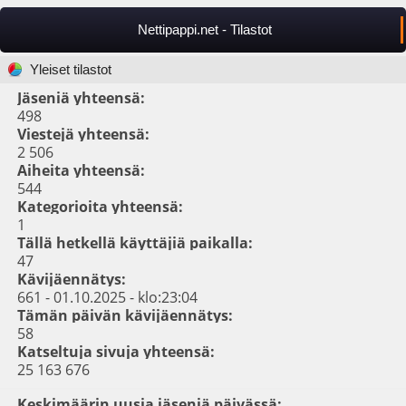
Nettipappi.net - Tilastot
Yleiset tilastot
Jäseniä yhteensä:
498
Viestejä yhteensä:
2 506
Aiheita yhteensä:
544
Kategorioita yhteensä:
1
Tällä hetkellä käyttäjiä paikalla:
47
Kävijäennätys:
661 - 01.10.2025 - klo:23:04
Tämän päivän kävijäennätys:
58
Katseltuja sivuja yhteensä:
25 163 676
Keskimäärin uusia jäseniä päivässä: