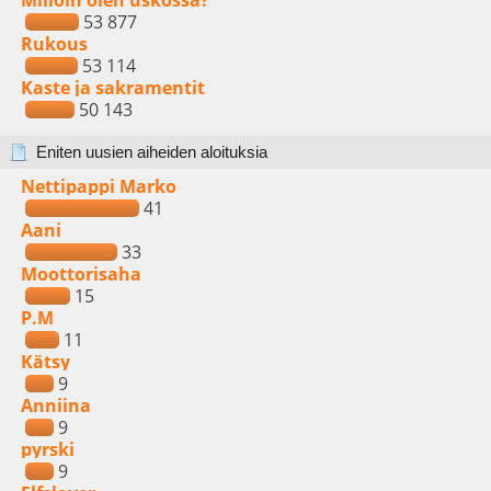
Milloin olen uskossa?
53 877
Rukous
53 114
Kaste ja sakramentit
50 143
Eniten uusien aiheiden aloituksia
Nettipappi Marko
41
Aani
33
Moottorisaha
15
P.M
11
Kätsy
9
Anniina
9
pyrski
9