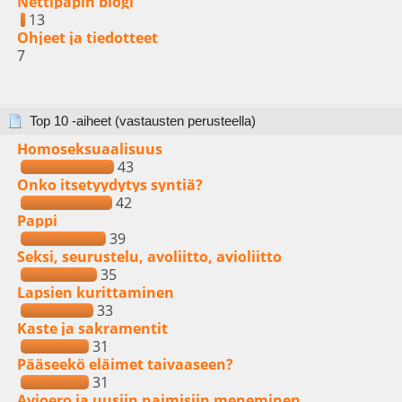
Nettipapin blogi
13
Ohjeet ja tiedotteet
7
Top 10 -aiheet (vastausten perusteella)
Homoseksuaalisuus
43
Onko itsetyydytys syntiä?
42
Pappi
39
Seksi, seurustelu, avoliitto, avioliitto
35
Lapsien kurittaminen
33
Kaste ja sakramentit
31
Pääseekö eläimet taivaaseen?
31
Avioero ja uusiin naimisiin meneminen