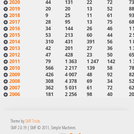
2020
44
131
22
72
73
2019
20
20
13
52
88
2018
9
25
11
61
93
2017
28
95
13
75
68
2016
34
144
26
46
1 
2015
53
213
60
44
2 
2014
310
431
391
56
1 
2013
42
201
27
36
1 
2012
47
428
23
50
65
2011
79
1 363
1 247
142
1 
2010
566
2 217
139
58
78
2009
426
4 007
48
92
82
2008
308
4 378
69
34
52
2007
362
5 031
61
72
62
2006
181
2 256
98
40
20
Theme by
SMF Tricks
SMF 2.0.19
|
SMF © 2011
,
Simple Machines