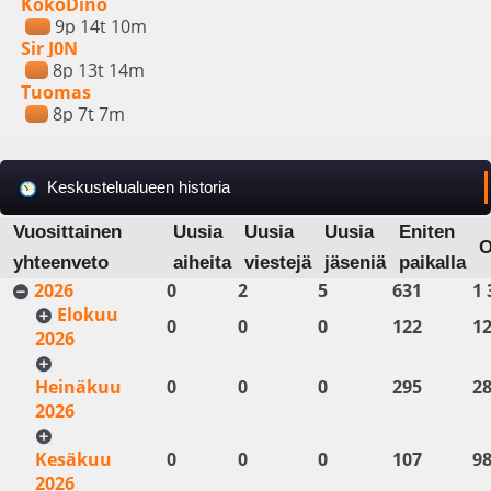
KokoDino
9p 14t 10m
Sir J0N
8p 13t 14m
Tuomas
8p 7t 7m
Keskustelualueen historia
Vuosittainen
Uusia
Uusia
Uusia
Eniten
O
yhteenveto
aiheita
viestejä
jäseniä
paikalla
2026
0
2
5
631
1 
Elokuu
0
0
0
122
12
2026
Heinäkuu
0
0
0
295
28
2026
Kesäkuu
0
0
0
107
98
2026