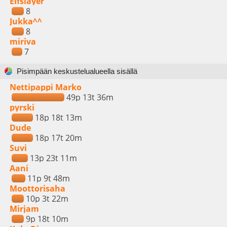
Elfslayer
8
Jukka^^
8
miriva
7
Pisimpään keskustelualueella sisällä
Nettipappi Marko
49p 13t 36m
pyrski
18p 18t 13m
Dude
18p 17t 20m
Suvi
13p 23t 11m
Aani
11p 9t 48m
Moottorisaha
10p 3t 22m
Mirjam
9p 18t 10m