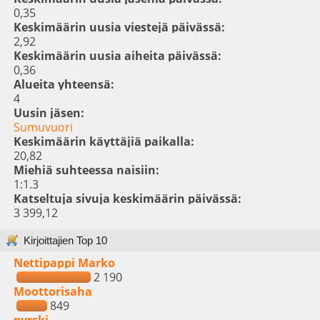
0,35
Keskimäärin uusia viestejä päivässä:
2,92
Keskimäärin uusia aiheita päivässä:
0,36
Alueita yhteensä:
4
Uusin jäsen:
Sumuvuori
Keskimäärin käyttäjiä paikalla:
20,82
Miehiä suhteessa naisiin:
1:1.3
Katseltuja sivuja keskimäärin päivässä:
3 399,12
Kirjoittajien Top 10
Nettipappi Marko
2 190
Moottorisaha
849