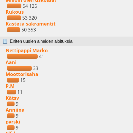
Milloin olen uskossa?
54 126
Rukous
53 320
Kaste ja sakramentit
50 353
Eniten uusien aiheiden aloituksia
Nettipappi Marko
41
Aani
33
Moottorisaha
15
P.M
11
Kätsy
9
Anniina
9
pyrski
9