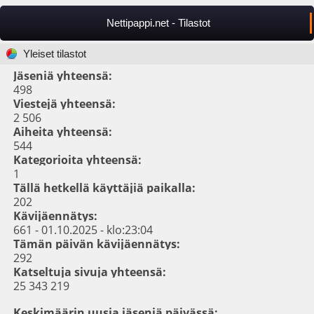
Nettipappi.net - Tilastot
Yleiset tilastot
Jäseniä yhteensä:
498
Viestejä yhteensä:
2 506
Aiheita yhteensä:
544
Kategorioita yhteensä:
1
Tällä hetkellä käyttäjiä paikalla:
202
Kävijäennätys:
661 - 01.10.2025 - klo:23:04
Tämän päivän kävijäennätys:
292
Katseltuja sivuja yhteensä:
25 343 219
Keskimäärin uusia jäseniä päivässä: