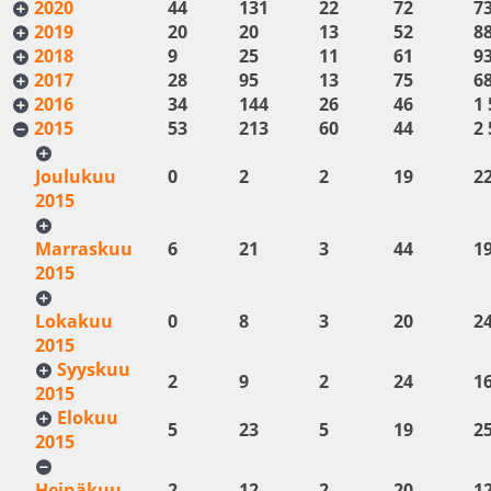
2020
44
131
22
72
7
2019
20
20
13
52
8
2018
9
25
11
61
9
2017
28
95
13
75
6
2016
34
144
26
46
1 
2015
53
213
60
44
2 
Joulukuu
0
2
2
19
2
2015
Marraskuu
6
21
3
44
1
2015
Lokakuu
0
8
3
20
2
2015
Syyskuu
2
9
2
24
1
2015
Elokuu
5
23
5
19
2
2015
Heinäkuu
2
12
2
20
1