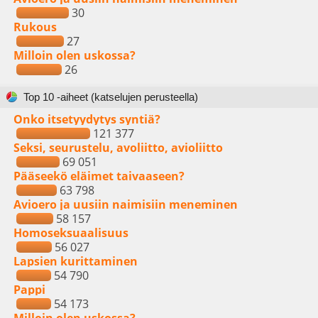
30
Rukous
27
Milloin olen uskossa?
26
Top 10 -aiheet (katselujen perusteella)
Onko itsetyydytys syntiä?
121 377
Seksi, seurustelu, avoliitto, avioliitto
69 051
Pääseekö eläimet taivaaseen?
63 798
Avioero ja uusiin naimisiin meneminen
58 157
Homoseksuaalisuus
56 027
Lapsien kurittaminen
54 790
Pappi
54 173