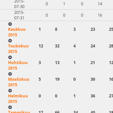
2015-
0
1
0
14
07-30
2015-
0
0
0
16
07-31
Kesäkuu
1
8
3
23
2
2015
Toukokuu
12
32
4
24
2
2015
Huhtikuu
3
13
1
21
1
2015
Maaliskuu
5
19
0
30
1
2015
Helmikuu
0
0
1
36
2
2015
Tammikuu
17
66
34
40
1