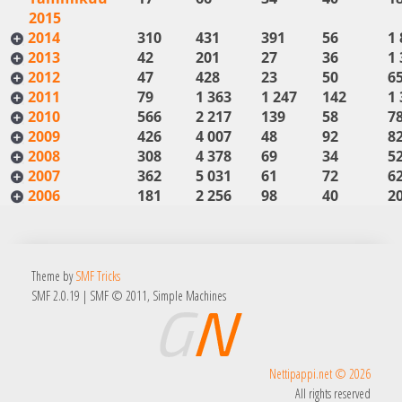
2015
2014
310
431
391
56
1 
2013
42
201
27
36
1 
2012
47
428
23
50
6
2011
79
1 363
1 247
142
1 
2010
566
2 217
139
58
7
2009
426
4 007
48
92
8
2008
308
4 378
69
34
5
2007
362
5 031
61
72
6
2006
181
2 256
98
40
2
Theme by
SMF Tricks
SMF 2.0.19
|
SMF © 2011
,
Simple Machines
Nettipappi.net © 2026
All rights reserved