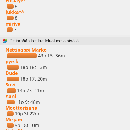
Elfslayer
8
Jukka^^
8
miriva
7
Pisimpään keskustelualueella sisällä
Nettipappi Marko
49p 13t 36m
pyrski
18p 18t 13m
Dude
18p 17t 20m
Suvi
13p 23t 11m
Aani
11p 9t 48m
Moottorisaha
10p 3t 22m
Mirjam
9p 18t 10m