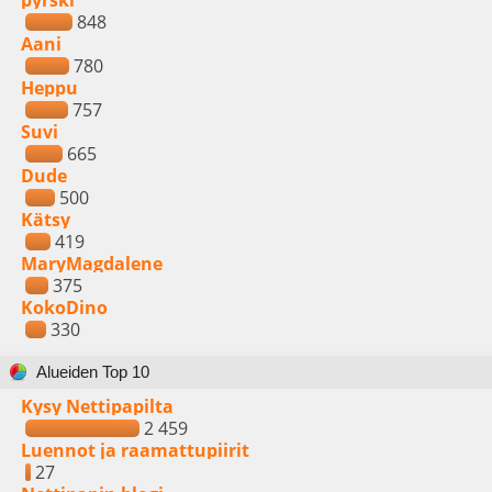
pyrski
848
Aani
780
Heppu
757
Suvi
665
Dude
500
Kätsy
419
MaryMagdalene
375
KokoDino
330
Alueiden Top 10
Kysy Nettipapilta
2 459
Luennot ja raamattupiirit
27