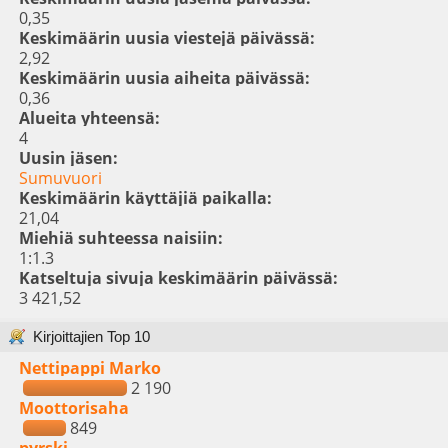
0,35
Keskimäärin uusia viestejä päivässä:
2,92
Keskimäärin uusia aiheita päivässä:
0,36
Alueita yhteensä:
4
Uusin jäsen:
Sumuvuori
Keskimäärin käyttäjiä paikalla:
21,04
Miehiä suhteessa naisiin:
1:1.3
Katseltuja sivuja keskimäärin päivässä:
3 421,52
Kirjoittajien Top 10
Nettipappi Marko
2 190
Moottorisaha
849