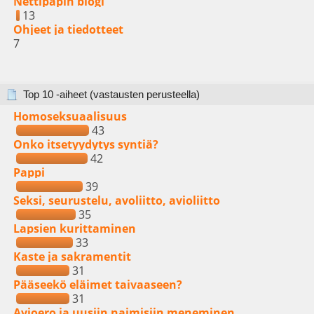
Nettipapin blogi
13
Ohjeet ja tiedotteet
7
Top 10 -aiheet (vastausten perusteella)
Homoseksuaalisuus
43
Onko itsetyydytys syntiä?
42
Pappi
39
Seksi, seurustelu, avoliitto, avioliitto
35
Lapsien kurittaminen
33
Kaste ja sakramentit
31
Pääseekö eläimet taivaaseen?
31
Avioero ja uusiin naimisiin meneminen