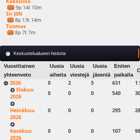
KokoDino
9p 14t 10m
Sir J0N
8p 13t 14m
Tuomas
8p 7t 7m
Keskustelualueen historia
Vuosittainen
Uusia
Uusia
Uusia
Eniten
yhteenveto
aiheita
viestejä
jäseniä
paikalla
2026
0
2
5
631
1 
Elokuu
0
0
0
540
3
2026
Heinäkuu
0
0
0
295
2
2026
Kesäkuu
0
0
0
107
9
2026