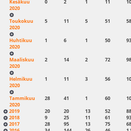
Kesäkuu
0
2
1
11
1
2020
Toukokuu
5
11
5
51
5
2020
Huhtikuu
1
6
1
50
9
2020
Maaliskuu
2
14
2
72
9
2020
Helmikuu
1
11
3
56
1
2020
Tammikuu
28
41
1
60
1
2020
2019
20
20
13
52
8
2018
9
25
11
61
9
2017
28
95
13
75
6
2016
34
144
26
46
1 