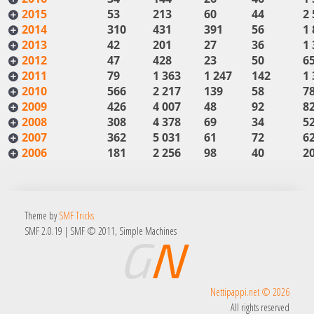
2015
53
213
60
44
2 
2014
310
431
391
56
1 
2013
42
201
27
36
1 
2012
47
428
23
50
6
2011
79
1 363
1 247
142
1 
2010
566
2 217
139
58
7
2009
426
4 007
48
92
8
2008
308
4 378
69
34
5
2007
362
5 031
61
72
6
2006
181
2 256
98
40
2
Theme by
SMF Tricks
SMF 2.0.19
|
SMF © 2011
,
Simple Machines
Nettipappi.net © 2026
All rights reserved