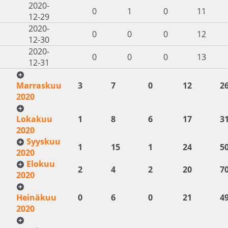
2020-
0
1
0
11
12-29
2020-
0
0
0
12
12-30
2020-
0
0
0
13
12-31
Marraskuu
3
7
0
12
2
2020
Lokakuu
1
8
6
17
3
2020
Syyskuu
1
15
1
24
5
2020
Elokuu
2
4
2
20
7
2020
Heinäkuu
0
6
0
21
4
2020