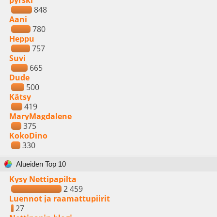
pyrski
848
Aani
780
Heppu
757
Suvi
665
Dude
500
Kätsy
419
MaryMagdalene
375
KokoDino
330
Alueiden Top 10
Kysy Nettipapilta
2 459
Luennot ja raamattupiirit
27