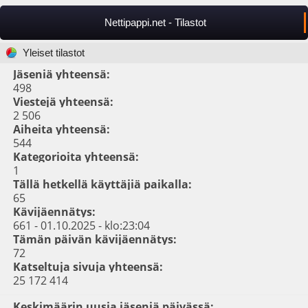
Nettipappi.net - Tilastot
Yleiset tilastot
Jäseniä yhteensä:
498
Viestejä yhteensä:
2 506
Aiheita yhteensä:
544
Kategorioita yhteensä:
1
Tällä hetkellä käyttäjiä paikalla:
65
Kävijäennätys:
661 - 01.10.2025 - klo:23:04
Tämän päivän kävijäennätys:
72
Katseltuja sivuja yhteensä:
25 172 414
Keskimäärin uusia jäseniä päivässä: