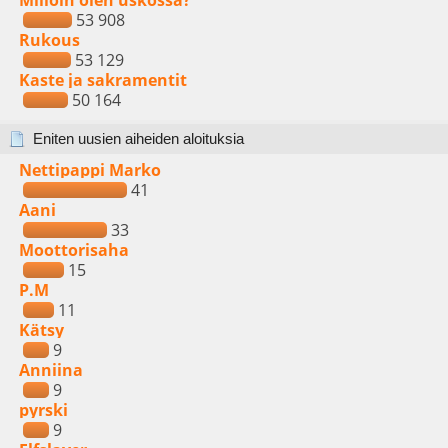
Milloin olen uskossa?
53 908
Rukous
53 129
Kaste ja sakramentit
50 164
Eniten uusien aiheiden aloituksia
Nettipappi Marko
41
Aani
33
Moottorisaha
15
P.M
11
Kätsy
9
Anniina
9
pyrski
9