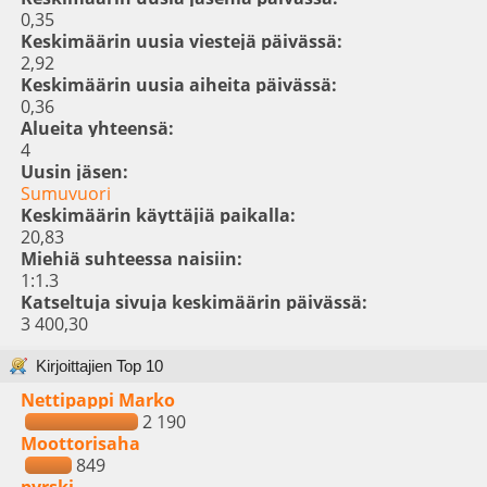
0,35
Keskimäärin uusia viestejä päivässä:
2,92
Keskimäärin uusia aiheita päivässä:
0,36
Alueita yhteensä:
4
Uusin jäsen:
Sumuvuori
Keskimäärin käyttäjiä paikalla:
20,83
Miehiä suhteessa naisiin:
1:1.3
Katseltuja sivuja keskimäärin päivässä:
3 400,30
Kirjoittajien Top 10
Nettipappi Marko
2 190
Moottorisaha
849