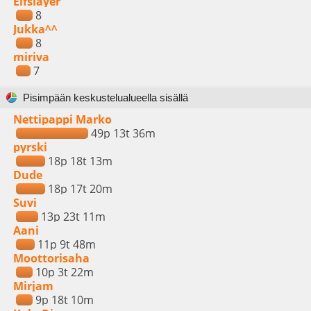
Elfslayer
8
Jukka^^
8
miriva
7
Pisimpään keskustelualueella sisällä
Nettipappi Marko
49p 13t 36m
pyrski
18p 18t 13m
Dude
18p 17t 20m
Suvi
13p 23t 11m
Aani
11p 9t 48m
Moottorisaha
10p 3t 22m
Mirjam
9p 18t 10m