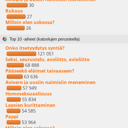
30
Rukous
27
Milloin olen uskossa?
26
Top 10 -aiheet (katselujen perusteella)
Onko itsetyydytys syntiä?
121 051
Seksi, seurustelu, avoliitto, avioliitto
68 888
Pääseekö eläimet taivaaseen?
63 636
Avioero ja uusiin naimisiin meneminen
57 949
Homoseksuaalisuus
55 834
Lapsien kurittaminen
54 585
Pappi
53 964