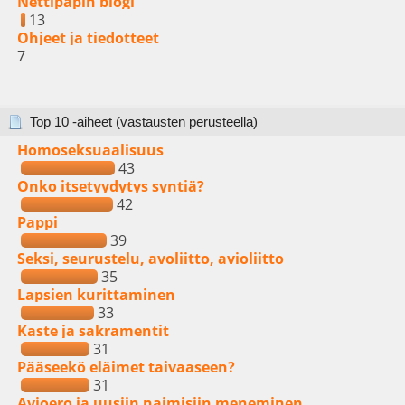
Nettipapin blogi
13
Ohjeet ja tiedotteet
7
Top 10 -aiheet (vastausten perusteella)
Homoseksuaalisuus
43
Onko itsetyydytys syntiä?
42
Pappi
39
Seksi, seurustelu, avoliitto, avioliitto
35
Lapsien kurittaminen
33
Kaste ja sakramentit
31
Pääseekö eläimet taivaaseen?
31
Avioero ja uusiin naimisiin meneminen