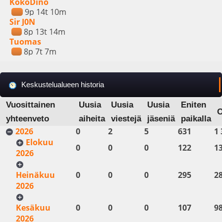
KokoDino
9p 14t 10m
Sir J0N
8p 13t 14m
Tuomas
8p 7t 7m
Keskustelualueen historia
Vuosittainen
Uusia
Uusia
Uusia
Eniten
yhteenveto
aiheita
viestejä
jäseniä
paikalla
2026
0
2
5
631
1 
Elokuu
0
0
0
122
1
2026
Heinäkuu
0
0
0
295
2
2026
Kesäkuu
0
0
0
107
9
2026