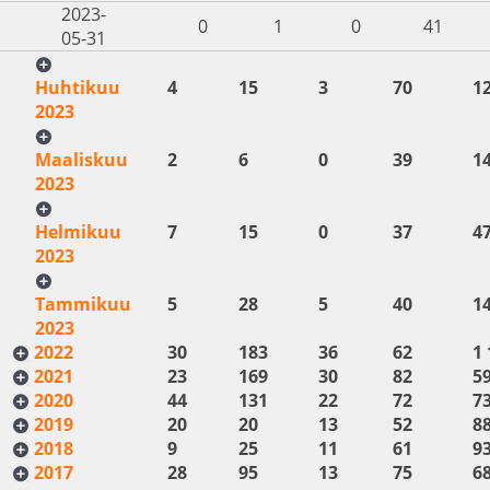
2023-
0
1
0
41
05-31
Huhtikuu
4
15
3
70
1
2023
Maaliskuu
2
6
0
39
1
2023
Helmikuu
7
15
0
37
4
2023
Tammikuu
5
28
5
40
1
2023
2022
30
183
36
62
1 
2021
23
169
30
82
5
2020
44
131
22
72
7
2019
20
20
13
52
8
2018
9
25
11
61
9
2017
28
95
13
75
6