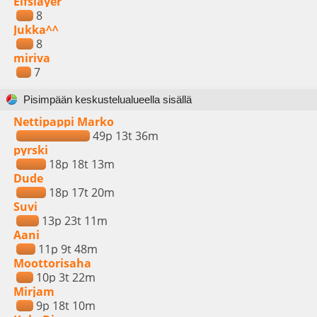
Elfslayer
8
Jukka^^
8
miriva
7
Pisimpään keskustelualueella sisällä
Nettipappi Marko
49p 13t 36m
pyrski
18p 18t 13m
Dude
18p 17t 20m
Suvi
13p 23t 11m
Aani
11p 9t 48m
Moottorisaha
10p 3t 22m
Mirjam
9p 18t 10m