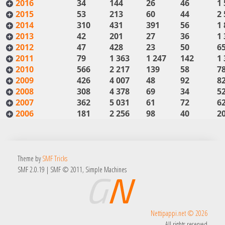
2016
34
144
26
46
1 
2015
53
213
60
44
2 
2014
310
431
391
56
1 
2013
42
201
27
36
1 
2012
47
428
23
50
6
2011
79
1 363
1 247
142
1 
2010
566
2 217
139
58
7
2009
426
4 007
48
92
8
2008
308
4 378
69
34
5
2007
362
5 031
61
72
6
2006
181
2 256
98
40
2
Theme by
SMF Tricks
SMF 2.0.19
|
SMF © 2011
,
Simple Machines
Nettipappi.net © 2026
All rights reserved