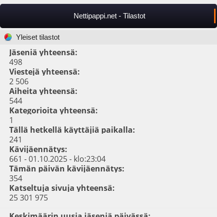
Nettipappi.net - Tilastot
Yleiset tilastot
Jäseniä yhteensä:
498
Viestejä yhteensä:
2 506
Aiheita yhteensä:
544
Kategorioita yhteensä:
1
Tällä hetkellä käyttäjiä paikalla:
241
Kävijäennätys:
661 - 01.10.2025 - klo:23:04
Tämän päivän kävijäennätys:
354
Katseltuja sivuja yhteensä:
25 301 975
Keskimäärin uusia jäseniä päivässä: