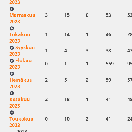
2023
Marraskuu
3
15
0
53
5
2023
Lokakuu
1
14
1
46
2
2023
Syyskuu
1
4
3
38
4
2023
Elokuu
0
1
1
559
9
2023
Heinäkuu
2
5
2
59
5
2023
Kesäkuu
2
18
1
41
4
2023
Toukokuu
0
10
2
41
2
2023
2023-