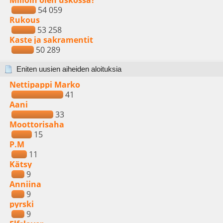
Milloin olen uskossa?
54 059
Rukous
53 258
Kaste ja sakramentit
50 289
Eniten uusien aiheiden aloituksia
Nettipappi Marko
41
Aani
33
Moottorisaha
15
P.M
11
Kätsy
9
Anniina
9
pyrski
9