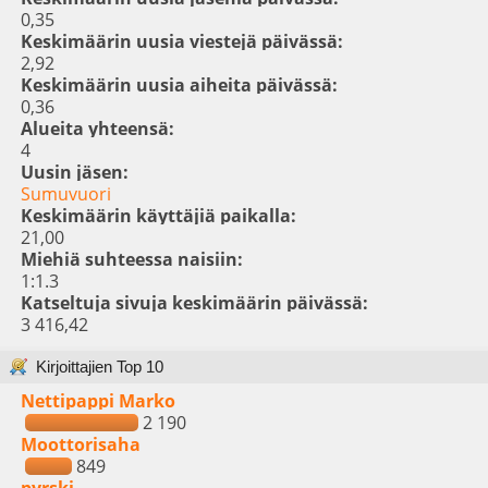
0,35
Keskimäärin uusia viestejä päivässä:
2,92
Keskimäärin uusia aiheita päivässä:
0,36
Alueita yhteensä:
4
Uusin jäsen:
Sumuvuori
Keskimäärin käyttäjiä paikalla:
21,00
Miehiä suhteessa naisiin:
1:1.3
Katseltuja sivuja keskimäärin päivässä:
3 416,42
Kirjoittajien Top 10
Nettipappi Marko
2 190
Moottorisaha
849