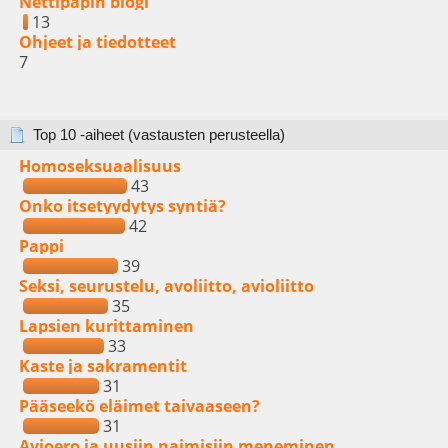
Nettipapin blogi
13
Ohjeet ja tiedotteet
7
Top 10 -aiheet (vastausten perusteella)
Homoseksuaalisuus
43
Onko itsetyydytys syntiä?
42
Pappi
39
Seksi, seurustelu, avoliitto, avioliitto
35
Lapsien kurittaminen
33
Kaste ja sakramentit
31
Pääseekö eläimet taivaaseen?
31
Avioero ja uusiin naimisiin meneminen