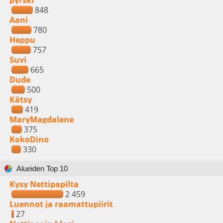
pyrski
848
Aani
780
Heppu
757
Suvi
665
Dude
500
Kätsy
419
MaryMagdalene
375
KokoDino
330
Alueiden Top 10
Kysy Nettipapilta
2 459
Luennot ja raamattupiirit
27