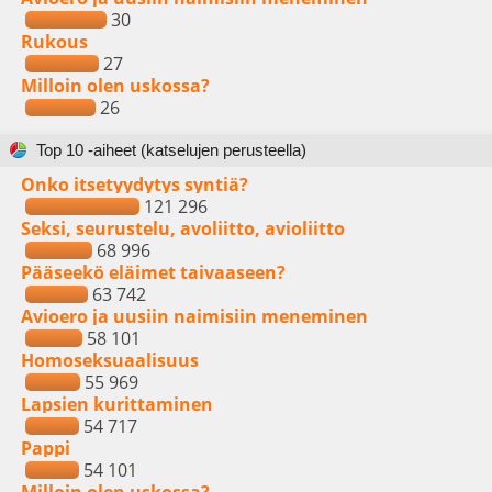
30
Rukous
27
Milloin olen uskossa?
26
Top 10 -aiheet (katselujen perusteella)
Onko itsetyydytys syntiä?
121 296
Seksi, seurustelu, avoliitto, avioliitto
68 996
Pääseekö eläimet taivaaseen?
63 742
Avioero ja uusiin naimisiin meneminen
58 101
Homoseksuaalisuus
55 969
Lapsien kurittaminen
54 717
Pappi
54 101