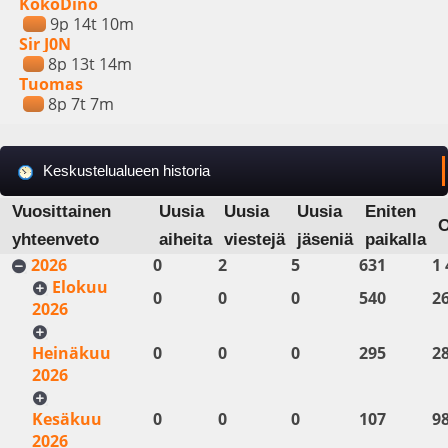
KokoDino
9p 14t 10m
Sir J0N
8p 13t 14m
Tuomas
8p 7t 7m
Keskustelualueen historia
Vuosittainen
Uusia
Uusia
Uusia
Eniten
yhteenveto
aiheita
viestejä
jäseniä
paikalla
2026
0
2
5
631
1 
Elokuu
0
0
0
540
2
2026
Heinäkuu
0
0
0
295
2
2026
Kesäkuu
0
0
0
107
9
2026