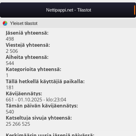
Nettipappi.net - Tilastot
Yleiset tilastot
Jäseniä yhteensä:
498
Viestejä yhteensä:
2 506
Aiheita yhteensä:
544
Kategorioita yhteensä:
1
Tällä hetkellä käyttäjiä paikalla:
181
Kävijäennätys:
661 - 01.10.2025 - klo:23:04
Tämän päivän kävijäennätys:
540
Katseltuja sivuja yhteensä:
25 266 525
Keskimäärin uusia jäseniä päivässä: