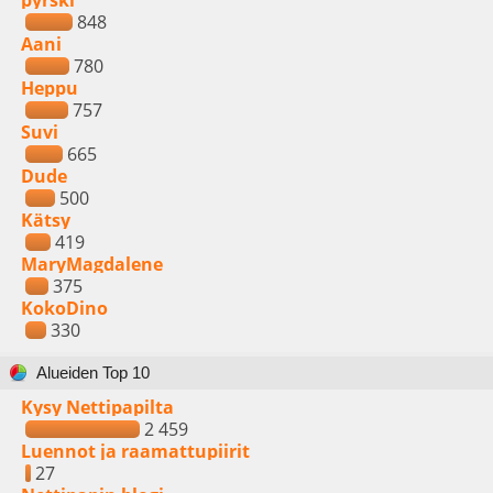
pyrski
848
Aani
780
Heppu
757
Suvi
665
Dude
500
Kätsy
419
MaryMagdalene
375
KokoDino
330
Alueiden Top 10
Kysy Nettipapilta
2 459
Luennot ja raamattupiirit
27