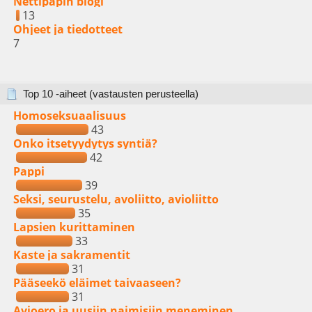
Nettipapin blogi
13
Ohjeet ja tiedotteet
7
Top 10 -aiheet (vastausten perusteella)
Homoseksuaalisuus
43
Onko itsetyydytys syntiä?
42
Pappi
39
Seksi, seurustelu, avoliitto, avioliitto
35
Lapsien kurittaminen
33
Kaste ja sakramentit
31
Pääseekö eläimet taivaaseen?
31
Avioero ja uusiin naimisiin meneminen