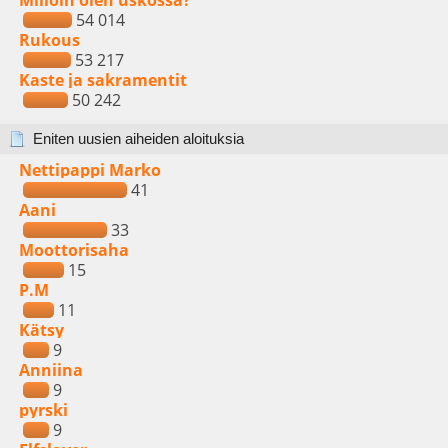
Milloin olen uskossa?
54 014
Rukous
53 217
Kaste ja sakramentit
50 242
Eniten uusien aiheiden aloituksia
Nettipappi Marko
41
Aani
33
Moottorisaha
15
P.M
11
Kätsy
9
Anniina
9
pyrski
9