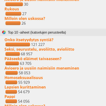
30
Rukous
27
Milloin olen uskossa?
26
Top 10 -aiheet (katselujen perusteella)
Onko itsetyydytys syntiä?
121 227
Seksi, seurustelu, avoliitto, avioliitto
68 957
Pääseekö eläimet taivaaseen?
63 705
Avioero ja uusiin naimisiin meneminen
58 053
Homoseksuaalisuus
55 929
Lapsien kurittaminen
54 679
Pappi
54 056