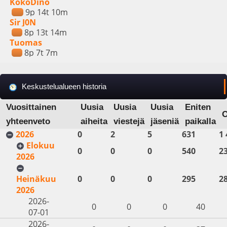
KokoDino
9p 14t 10m
Sir J0N
8p 13t 14m
Tuomas
8p 7t 7m
Keskustelualueen historia
Vuosittainen
Uusia
Uusia
Uusia
Eniten
yhteenveto
aiheita
viestejä
jäseniä
paikalla
2026
0
2
5
631
1 
Elokuu
0
0
0
540
2
2026
Heinäkuu
0
0
0
295
2
2026
2026-
0
0
0
40
07-01
2026-