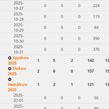
2025-
0
0
0
224
10-27
2025-
0
0
0
119
10-28
2025-
0
0
0
84
10-29
2025-
0
0
0
390
10-30
2025-
0
0
0
370
10-31
Syyskuu
1
5
2
142
1
2025
Elokuu
2
6
0
157
1
2025
Heinäkuu
1
3
1
121
1
2025
2025-
0
0
0
56
07-01
2025-
0
0
0
88