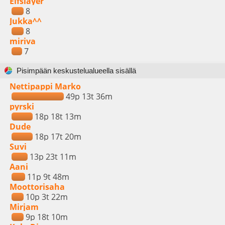
Elfslayer
8
Jukka^^
8
miriva
7
Pisimpään keskustelualueella sisällä
Nettipappi Marko
49p 13t 36m
pyrski
18p 18t 13m
Dude
18p 17t 20m
Suvi
13p 23t 11m
Aani
11p 9t 48m
Moottorisaha
10p 3t 22m
Mirjam
9p 18t 10m