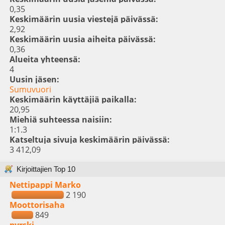
0,35
Keskimäärin uusia viestejä päivässä:
2,92
Keskimäärin uusia aiheita päivässä:
0,36
Alueita yhteensä:
4
Uusin jäsen:
Sumuvuori
Keskimäärin käyttäjiä paikalla:
20,95
Miehiä suhteessa naisiin:
1:1.3
Katseltuja sivuja keskimäärin päivässä:
3 412,09
Kirjoittajien Top 10
Nettipappi Marko
2 190
Moottorisaha
849