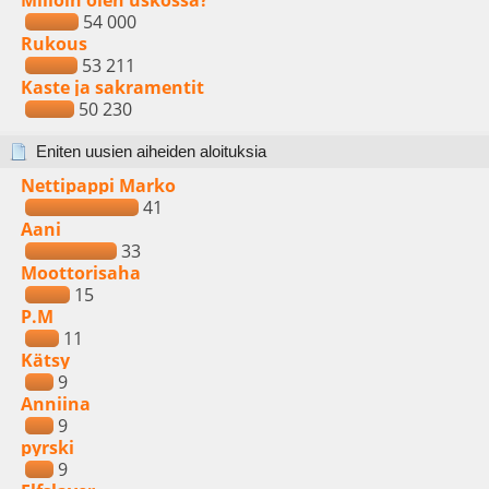
Milloin olen uskossa?
54 000
Rukous
53 211
Kaste ja sakramentit
50 230
Eniten uusien aiheiden aloituksia
Nettipappi Marko
41
Aani
33
Moottorisaha
15
P.M
11
Kätsy
9
Anniina
9
pyrski
9