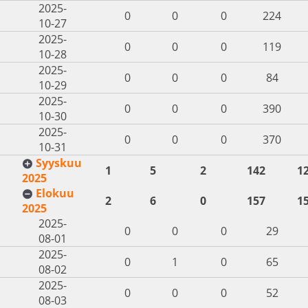
2025-
0
0
0
224
10-27
2025-
0
0
0
119
10-28
2025-
0
0
0
84
10-29
2025-
0
0
0
390
10-30
2025-
0
0
0
370
10-31
Syyskuu
1
5
2
142
1
2025
Elokuu
2
6
0
157
1
2025
2025-
0
0
0
29
08-01
2025-
0
1
0
65
08-02
2025-
0
0
0
52
08-03