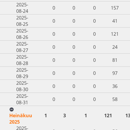
2025-
0
0
0
157
08-24
2025-
0
0
0
41
08-25
2025-
0
0
0
121
08-26
2025-
0
0
0
24
08-27
2025-
0
0
0
81
08-28
2025-
0
0
0
97
08-29
2025-
0
0
0
36
08-30
2025-
0
0
0
58
08-31
Heinäkuu
1
3
1
121
1
2025
2025-