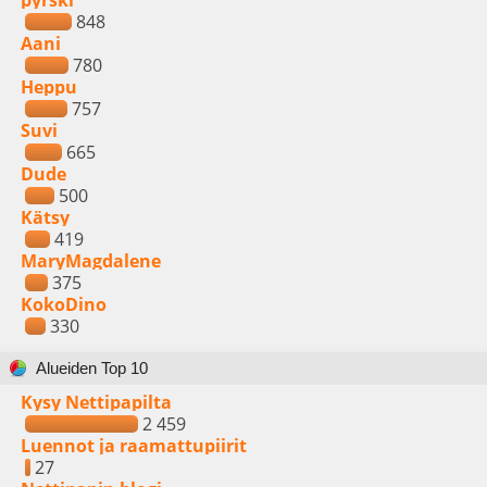
pyrski
848
Aani
780
Heppu
757
Suvi
665
Dude
500
Kätsy
419
MaryMagdalene
375
KokoDino
330
Alueiden Top 10
Kysy Nettipapilta
2 459
Luennot ja raamattupiirit
27