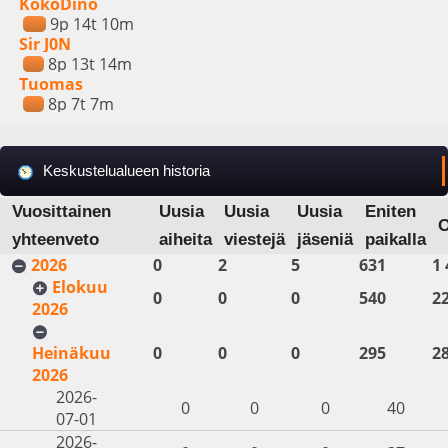
KokoDino
9p 14t 10m
Sir J0N
8p 13t 14m
Tuomas
8p 7t 7m
Keskustelualueen historia
Vuosittainen
Uusia
Uusia
Uusia
Eniten
yhteenveto
aiheita
viestejä
jäseniä
paikalla
2026
0
2
5
631
1 
Elokuu
0
0
0
540
2
2026
Heinäkuu
0
0
0
295
2
2026
2026-
0
0
0
40
07-01
2026-