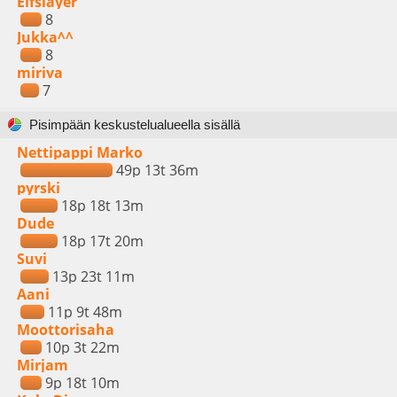
Elfslayer
8
Jukka^^
8
miriva
7
Pisimpään keskustelualueella sisällä
Nettipappi Marko
49p 13t 36m
pyrski
18p 18t 13m
Dude
18p 17t 20m
Suvi
13p 23t 11m
Aani
11p 9t 48m
Moottorisaha
10p 3t 22m
Mirjam
9p 18t 10m