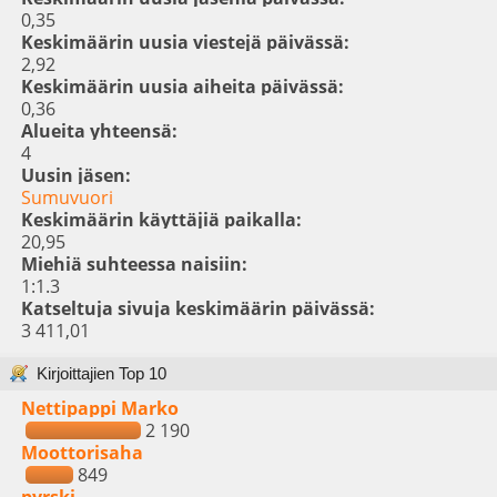
0,35
Keskimäärin uusia viestejä päivässä:
2,92
Keskimäärin uusia aiheita päivässä:
0,36
Alueita yhteensä:
4
Uusin jäsen:
Sumuvuori
Keskimäärin käyttäjiä paikalla:
20,95
Miehiä suhteessa naisiin:
1:1.3
Katseltuja sivuja keskimäärin päivässä:
3 411,01
Kirjoittajien Top 10
Nettipappi Marko
2 190
Moottorisaha
849