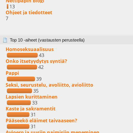
Nettipapin blogi
13
Ohjeet ja tiedotteet
7
Top 10 -aiheet (vastausten perusteella)
Homoseksuaalisuus
43
Onko itsetyydytys syntiä?
42
Pappi
39
Seksi, seurustelu, avoliitto, avioliitto
35
Lapsien kurittaminen
33
Kaste ja sakramentit
31
Pääseekö eläimet taivaaseen?
31
Avioero ja uusiin naimisiin meneminen