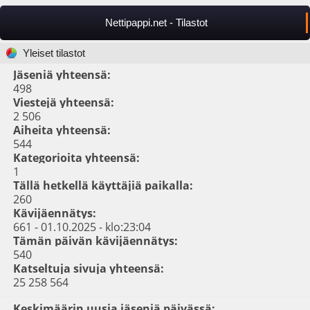
Nettipappi.net - Tilastot
Yleiset tilastot
Jäseniä yhteensä:
498
Viestejä yhteensä:
2 506
Aiheita yhteensä:
544
Kategorioita yhteensä:
1
Tällä hetkellä käyttäjiä paikalla:
260
Kävijäennätys:
661 - 01.10.2025 - klo:23:04
Tämän päivän kävijäennätys:
540
Katseltuja sivuja yhteensä:
25 258 564
Keskimäärin uusia jäseniä päivässä: