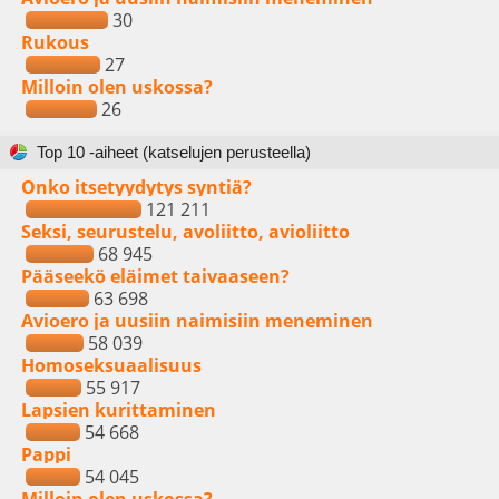
30
Rukous
27
Milloin olen uskossa?
26
Top 10 -aiheet (katselujen perusteella)
Onko itsetyydytys syntiä?
121 211
Seksi, seurustelu, avoliitto, avioliitto
68 945
Pääseekö eläimet taivaaseen?
63 698
Avioero ja uusiin naimisiin meneminen
58 039
Homoseksuaalisuus
55 917
Lapsien kurittaminen
54 668
Pappi
54 045