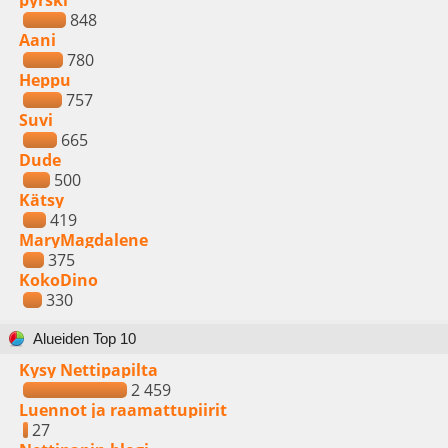
pyrski
848
Aani
780
Heppu
757
Suvi
665
Dude
500
Kätsy
419
MaryMagdalene
375
KokoDino
330
Alueiden Top 10
Kysy Nettipapilta
2 459
Luennot ja raamattupiirit
27