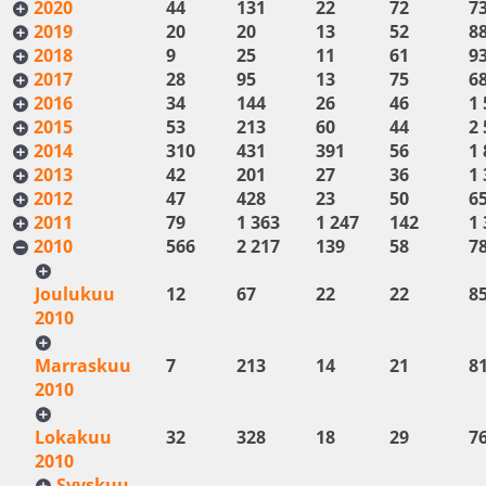
2020
44
131
22
72
7
2019
20
20
13
52
8
2018
9
25
11
61
9
2017
28
95
13
75
6
2016
34
144
26
46
1 
2015
53
213
60
44
2 
2014
310
431
391
56
1 
2013
42
201
27
36
1 
2012
47
428
23
50
6
2011
79
1 363
1 247
142
1 
2010
566
2 217
139
58
7
Joulukuu
12
67
22
22
8
2010
Marraskuu
7
213
14
21
8
2010
Lokakuu
32
328
18
29
7
2010
Syyskuu