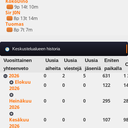
KokoDino
9p 14t 10m
Sir J0N
8p 13t 14m
Tuomas
8p 7t 7m
Keskustelualueen historia
Vuosittainen
Uusia
Uusia
Uusia
Eniten
yhteenveto
aiheita
viestejä
jäseniä
paikalla
2026
0
2
5
631
1 
Elokuu
0
0
0
122
1
2026
Heinäkuu
0
0
0
295
2
2026
Kesäkuu
0
0
0
107
9
2026