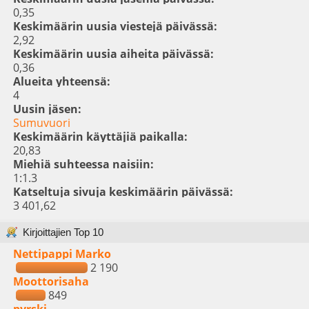
0,35
Keskimäärin uusia viestejä päivässä:
2,92
Keskimäärin uusia aiheita päivässä:
0,36
Alueita yhteensä:
4
Uusin jäsen:
Sumuvuori
Keskimäärin käyttäjiä paikalla:
20,83
Miehiä suhteessa naisiin:
1:1.3
Katseltuja sivuja keskimäärin päivässä:
3 401,62
Kirjoittajien Top 10
Nettipappi Marko
2 190
Moottorisaha
849