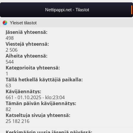
Nettipappi.net - Tilastot
Yleiset tilastot
Jäseniä yhteensä:
498
Viestejä yhteensä:
2 506
Aiheita yhteensä:
544
Kategorioita yhteensä:
1
Tällä hetkellä käyttäjiä paikalla:
63
Kävijäennätys:
661 - 01.10.2025 - klo:23:04
Tämän päivän kävijäennätys:
82
Katseltuja sivuja yhteensä:
25 182 216
Keskimäärin uusia jäseniä päivässä: