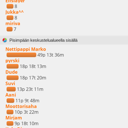
Elfslayer
8
Jukka^^
8
miriva
7
Pisimpään keskustelualueella sisällä
Nettipappi Marko
49p 13t 36m
pyrski
18p 18t 13m
Dude
18p 17t 20m
Suvi
13p 23t 11m
Aani
11p 9t 48m
Moottorisaha
10p 3t 22m
Mirjam
9p 18t 10m