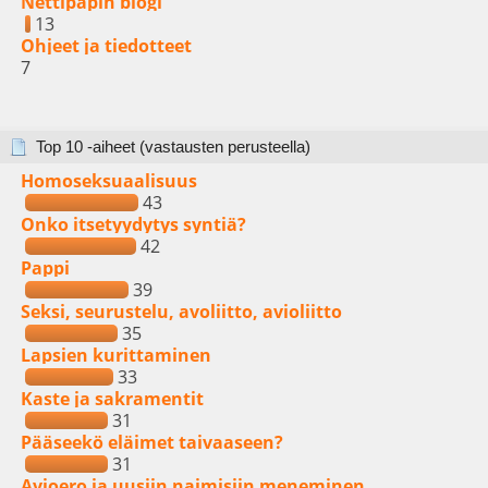
Nettipapin blogi
13
Ohjeet ja tiedotteet
7
Top 10 -aiheet (vastausten perusteella)
Homoseksuaalisuus
43
Onko itsetyydytys syntiä?
42
Pappi
39
Seksi, seurustelu, avoliitto, avioliitto
35
Lapsien kurittaminen
33
Kaste ja sakramentit
31
Pääseekö eläimet taivaaseen?
31
Avioero ja uusiin naimisiin meneminen