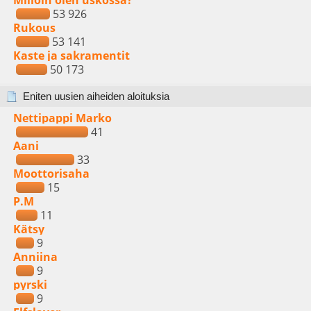
Milloin olen uskossa?
53 926
Rukous
53 141
Kaste ja sakramentit
50 173
Eniten uusien aiheiden aloituksia
Nettipappi Marko
41
Aani
33
Moottorisaha
15
P.M
11
Kätsy
9
Anniina
9
pyrski
9