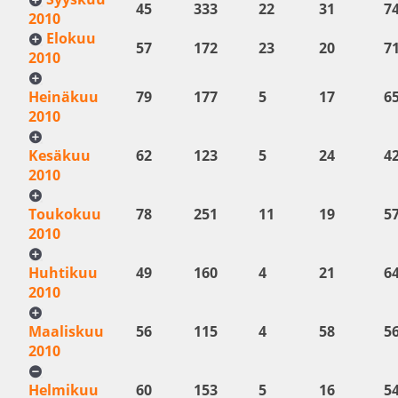
45
333
22
31
7
2010
Elokuu
57
172
23
20
7
2010
Heinäkuu
79
177
5
17
6
2010
Kesäkuu
62
123
5
24
4
2010
Toukokuu
78
251
11
19
5
2010
Huhtikuu
49
160
4
21
6
2010
Maaliskuu
56
115
4
58
5
2010
Helmikuu
60
153
5
16
5