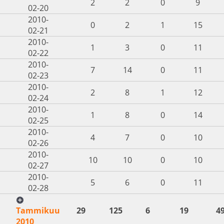
2
2
0
9
02-20
2010-
0
2
1
15
02-21
2010-
1
3
0
11
02-22
2010-
7
14
0
11
02-23
2010-
2
8
1
12
02-24
2010-
1
8
0
14
02-25
2010-
4
7
0
10
02-26
2010-
10
10
0
10
02-27
2010-
5
6
0
11
02-28
Tammikuu
29
125
6
19
4
2010