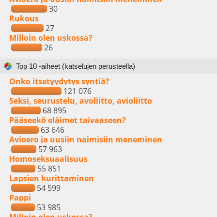
30
Rukous
27
Milloin olen uskossa?
26
Top 10 -aiheet (katselujen perusteella)
Onko itsetyydytys syntiä?
121 076
Seksi, seurustelu, avoliitto, avioliitto
68 895
Pääseekö eläimet taivaaseen?
63 646
Avioero ja uusiin naimisiin meneminen
57 963
Homoseksuaalisuus
55 851
Lapsien kurittaminen
54 599
Pappi
53 985