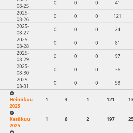
0
0
0
41
08-25
2025-
0
0
0
121
08-26
2025-
0
0
0
24
08-27
2025-
0
0
0
81
08-28
2025-
0
0
0
97
08-29
2025-
0
0
0
36
08-30
2025-
0
0
0
58
08-31
Heinäkuu
1
3
1
121
1
2025
Kesäkuu
1
6
2
197
2
2025