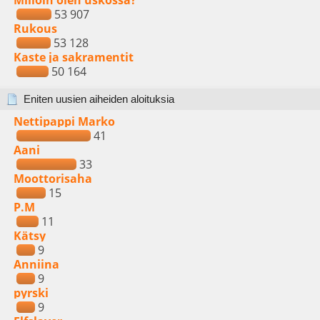
Milloin olen uskossa?
53 907
Rukous
53 128
Kaste ja sakramentit
50 164
Eniten uusien aiheiden aloituksia
Nettipappi Marko
41
Aani
33
Moottorisaha
15
P.M
11
Kätsy
9
Anniina
9
pyrski
9