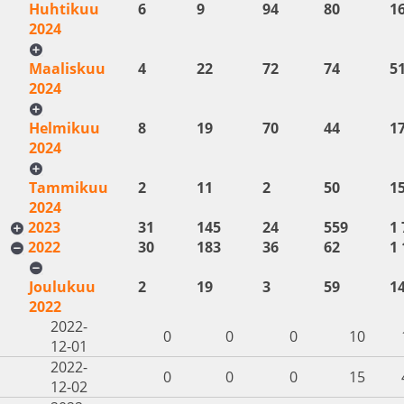
Huhtikuu
6
9
94
80
1
2024
Maaliskuu
4
22
72
74
5
2024
Helmikuu
8
19
70
44
1
2024
Tammikuu
2
11
2
50
1
2024
2023
31
145
24
559
1 
2022
30
183
36
62
1 
Joulukuu
2
19
3
59
1
2022
2022-
0
0
0
10
12-01
2022-
0
0
0
15
12-02