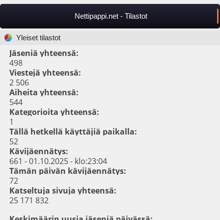
Nettipappi.net - Tilastot
Yleiset tilastot
Jäseniä yhteensä:
498
Viestejä yhteensä:
2 506
Aiheita yhteensä:
544
Kategorioita yhteensä:
1
Tällä hetkellä käyttäjiä paikalla:
52
Kävijäennätys:
661 - 01.10.2025 - klo:23:04
Tämän päivän kävijäennätys:
72
Katseltuja sivuja yhteensä:
25 171 832
Keskimäärin uusia jäseniä päivässä: