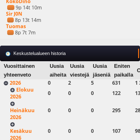
KokoDino
9p 14t 10m
Sir J0N
8p 13t 14m
Tuomas
8p 7t 7m
Keskustelualueen historia
Vuosittainen
Uusia
Uusia
Uusia
Eniten
yhteenveto
aiheita
viestejä
jäseniä
paikalla
2026
0
2
5
631
1 
Elokuu
0
0
0
122
1
2026
Heinäkuu
0
0
0
295
2
2026
Kesäkuu
0
0
0
107
9
2026