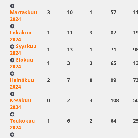
Marraskuu
3
10
1
57
1
2024
Lokakuu
1
11
3
87
1
2024
Syyskuu
1
13
1
71
9
2024
Elokuu
1
3
3
65
1
2024
Heinäkuu
2
7
0
99
7
2024
Kesäkuu
0
2
3
108
5
2024
Toukokuu
1
6
2
64
2
2024