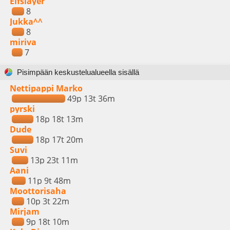
Elfslayer
8
Jukka^^
8
miriva
7
Pisimpään keskustelualueella sisällä
Nettipappi Marko
49p 13t 36m
pyrski
18p 18t 13m
Dude
18p 17t 20m
Suvi
13p 23t 11m
Aani
11p 9t 48m
Moottorisaha
10p 3t 22m
Mirjam
9p 18t 10m