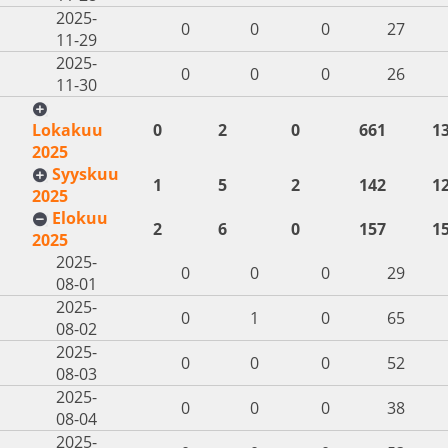
2025-
0
0
0
27
11-29
2025-
0
0
0
26
11-30
Lokakuu
0
2
0
661
1
2025
Syyskuu
1
5
2
142
1
2025
Elokuu
2
6
0
157
1
2025
2025-
0
0
0
29
08-01
2025-
0
1
0
65
08-02
2025-
0
0
0
52
08-03
2025-
0
0
0
38
08-04
2025-