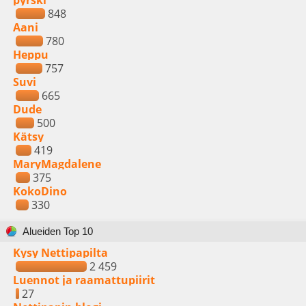
pyrski
848
Aani
780
Heppu
757
Suvi
665
Dude
500
Kätsy
419
MaryMagdalene
375
KokoDino
330
Alueiden Top 10
Kysy Nettipapilta
2 459
Luennot ja raamattupiirit
27