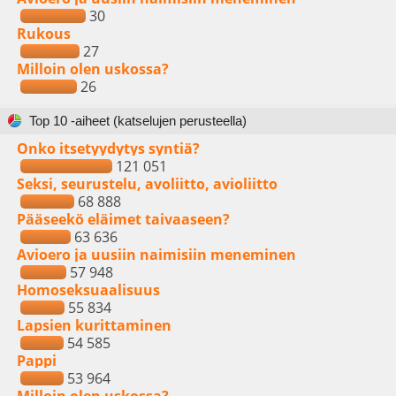
30
Rukous
27
Milloin olen uskossa?
26
Top 10 -aiheet (katselujen perusteella)
Onko itsetyydytys syntiä?
121 051
Seksi, seurustelu, avoliitto, avioliitto
68 888
Pääseekö eläimet taivaaseen?
63 636
Avioero ja uusiin naimisiin meneminen
57 948
Homoseksuaalisuus
55 834
Lapsien kurittaminen
54 585
Pappi
53 964