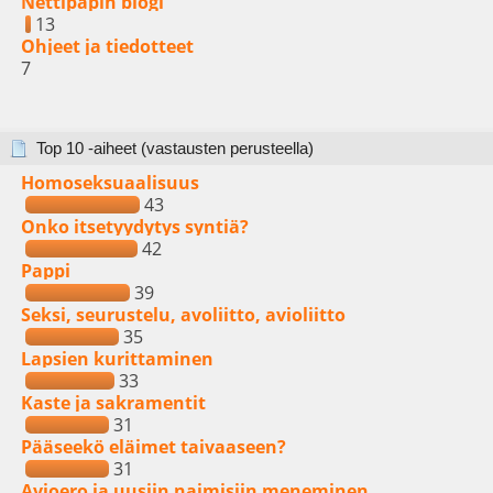
Nettipapin blogi
13
Ohjeet ja tiedotteet
7
Top 10 -aiheet (vastausten perusteella)
Homoseksuaalisuus
43
Onko itsetyydytys syntiä?
42
Pappi
39
Seksi, seurustelu, avoliitto, avioliitto
35
Lapsien kurittaminen
33
Kaste ja sakramentit
31
Pääseekö eläimet taivaaseen?
31
Avioero ja uusiin naimisiin meneminen