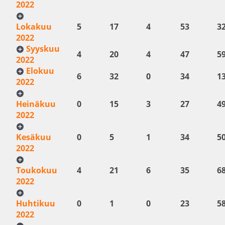
2022
Lokakuu
5
17
4
53
3
2022
Syyskuu
4
20
4
47
5
2022
Elokuu
6
32
0
34
1
2022
Heinäkuu
0
15
3
27
4
2022
Kesäkuu
0
5
1
34
5
2022
Toukokuu
4
21
6
35
6
2022
Huhtikuu
0
1
0
23
5
2022