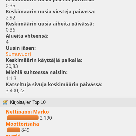
0,35
Keskimäärin uusia viestejä päivässä:
2,92
Keskimäärin uusia aiheita päivässä:
0,36
Alueita yhteensä:
4
Uusin jäsen:
Sumuvuori
Keskimäärin käyttäjiä paikalla:
20,83
Miehiä suhteessa naisiin:
1:1.3
Katseltuja sivuja keskimäärin päivässä:
3 400,22
Kirjoittajien Top 10
Nettipappi Marko
2 190
Moottorisaha
849