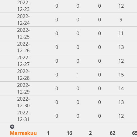
2022-
0
0
0
12
12-23
2022-
0
0
0
9
12-24
2022-
0
0
0
11
12-25
2022-
0
0
0
13
12-26
2022-
0
0
0
12
12-27
2022-
0
1
0
15
12-28
2022-
0
0
0
14
12-29
2022-
0
0
0
13
12-30
2022-
0
0
0
12
12-31
Marraskuu
1
16
2
62
6