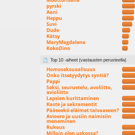
Moottorisaha
pyrski
Aani
Heppu
Suvi
Dude
Kätsy
MaryMagdalene
KokoDino
Top 10 -aiheet (vastausten perusteella)
Homoseksuaalisuus
Onko itsetyydytys syntiä?
Pappi
Seksi, seurustelu, avoliitto,
avioliitto
Lapsien kurittaminen
Kaste ja sakramentit
Pääseekö eläimet taivaaseen?
Avioero ja uusiin naimisiin
meneminen
Rukous
Milloin olen uskossa?