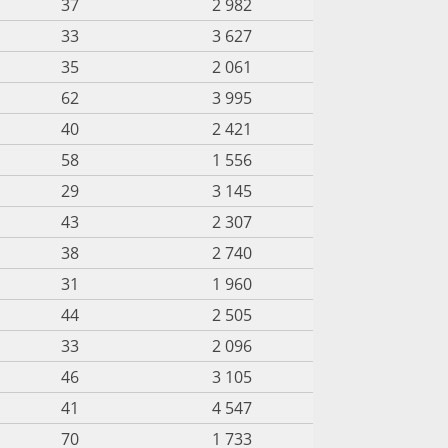
37
2 982
33
3 627
35
2 061
62
3 995
40
2 421
58
1 556
29
3 145
43
2 307
38
2 740
31
1 960
44
2 505
33
2 096
46
3 105
41
4 547
70
1 733