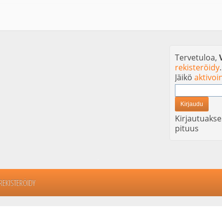
Tervetuloa,
rekisteröidy
.
Jäikö
aktivoi
Kirjautuakse
pituus
REKISTERÖIDY