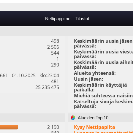
Nettipappi.net - Tilastot
498
Keskimäärin uusia jäsen
päivässä:
2 506
Keskimäärin uusia viest
544
päivässä:
1
Keskimäärin uusia aihei
290
päivässä:
Alueita yhteensä:
661 - 01.10.2025 - klo:23:04
Uusin jäsen:
481
Keskimäärin käyttäjiä
25 235 475
paikalla:
Miehiä suhteessa naisiin
Katseltuja sivuja keskim
päivässä:
Alueiden Top 10
2 190
Kysy Nettipapilta