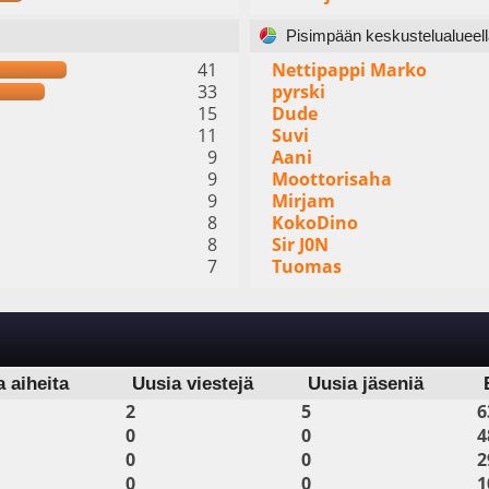
Pisimpään keskustelualueella
41
Nettipappi Marko
33
pyrski
15
Dude
11
Suvi
9
Aani
9
Moottorisaha
9
Mirjam
8
KokoDino
8
Sir J0N
7
Tuomas
a aiheita
Uusia viestejä
Uusia jäseniä
2
5
6
0
0
4
0
0
2
0
0
1