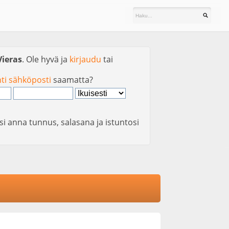
Vieras
. Ole hyvä ja
kirjaudu
tai
nti sähköposti
saamatta?
si anna tunnus, salasana ja istuntosi