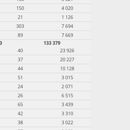
150
4 020
21
1 126
303
7 694
89
7 669
0
133 379
40
23 926
37
20 227
44
10 128
51
3 015
24
2 071
26
6 515
65
3 439
42
3 310
38
3 022