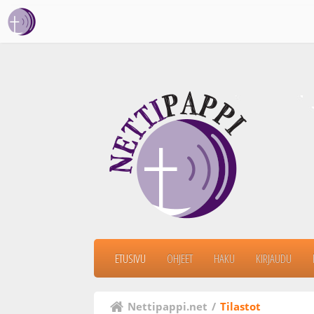
ETUSIVU
OHJEET
HAKU
KIRJAUDU
Nettipappi.net
/
Tilastot