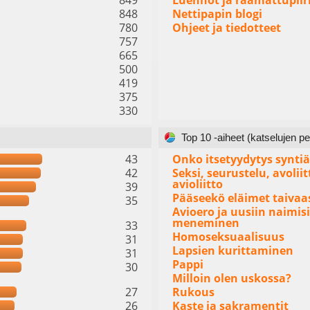
849
Luennot ja raamattupiir
848
Nettipapin blogi
780
Ohjeet ja tiedotteet
757
665
500
419
375
330
Top 10 -aiheet (katselujen pe
43
Onko itsetyydytys syntiä
42
Seksi, seurustelu, avoliit
avioliitto
39
Pääseekö eläimet taivaa
35
Avioero ja uusiin naimisi
meneminen
33
Homoseksuaalisuus
31
Lapsien kurittaminen
31
Pappi
30
Milloin olen uskossa?
27
Rukous
26
Kaste ja sakramentit