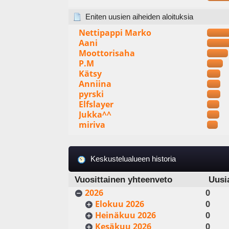
Eniten uusien aiheiden aloituksia
Nettipappi Marko
Aani
Moottorisaha
P.M
Kätsy
Anniina
pyrski
Elfslayer
Jukka^^
miriva
Keskustelualueen historia
Vuosittainen yhteenveto
Uusi
2026
0
Elokuu 2026
0
Heinäkuu 2026
0
Kesäkuu 2026
0