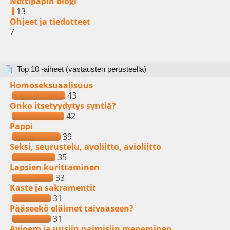
Nettipapin blogi
13
Ohjeet ja tiedotteet
7
Top 10 -aiheet (vastausten perusteella)
Homoseksuaalisuus
43
Onko itsetyydytys syntiä?
42
Pappi
39
Seksi, seurustelu, avoliitto, avioliitto
35
Lapsien kurittaminen
33
Kaste ja sakramentit
31
Pääseekö eläimet taivaaseen?
31
Avioero ja uusiin naimisiin meneminen