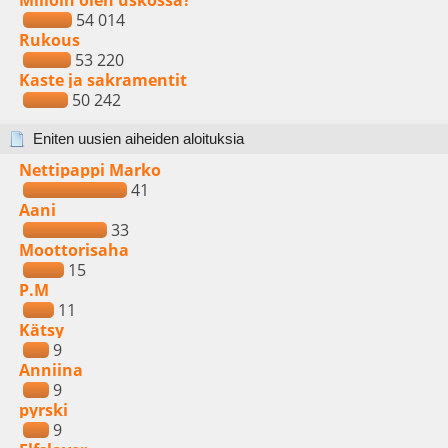
Milloin olen uskossa?
54 014
Rukous
53 220
Kaste ja sakramentit
50 242
Eniten uusien aiheiden aloituksia
Nettipappi Marko
41
Aani
33
Moottorisaha
15
P.M
11
Kätsy
9
Anniina
9
pyrski
9