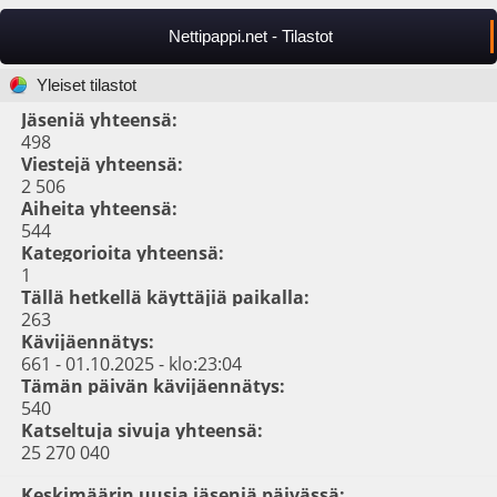
Nettipappi.net - Tilastot
Yleiset tilastot
Jäseniä yhteensä:
498
Viestejä yhteensä:
2 506
Aiheita yhteensä:
544
Kategorioita yhteensä:
1
Tällä hetkellä käyttäjiä paikalla:
263
Kävijäennätys:
661 - 01.10.2025 - klo:23:04
Tämän päivän kävijäennätys:
540
Katseltuja sivuja yhteensä:
25 270 040
Keskimäärin uusia jäseniä päivässä: