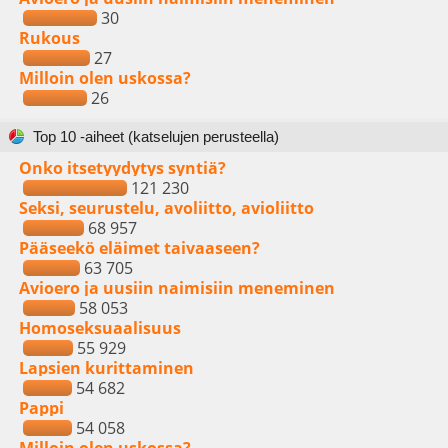
30
Rukous
27
Milloin olen uskossa?
26
Top 10 -aiheet (katselujen perusteella)
Onko itsetyydytys syntiä?
121 230
Seksi, seurustelu, avoliitto, avioliitto
68 957
Pääseekö eläimet taivaaseen?
63 705
Avioero ja uusiin naimisiin meneminen
58 053
Homoseksuaalisuus
55 929
Lapsien kurittaminen
54 682
Pappi
54 058