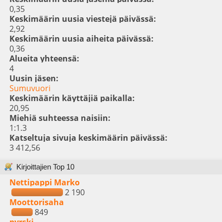
0,35
Keskimäärin uusia viestejä päivässä:
2,92
Keskimäärin uusia aiheita päivässä:
0,36
Alueita yhteensä:
4
Uusin jäsen:
Sumuvuori
Keskimäärin käyttäjiä paikalla:
20,95
Miehiä suhteessa naisiin:
1:1.3
Katseltuja sivuja keskimäärin päivässä:
3 412,56
Kirjoittajien Top 10
Nettipappi Marko
2 190
Moottorisaha
849