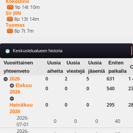
KokoDino
9p 14t 10m
Sir J0N
8p 13t 14m
Tuomas
8p 7t 7m
Keskustelualueen historia
Vuosittainen
Uusia
Uusia
Uusia
Eniten
yhteenveto
aiheita
viestejä
jäseniä
paikalla
2026
0
2
5
631
1 
Elokuu
0
0
0
540
2
2026
Heinäkuu
0
0
0
295
2
2026
2026-
0
0
0
40
07-01
2026-