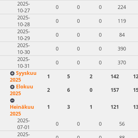
2025-
0
0
0
224
10-27
2025-
0
0
0
119
10-28
2025-
0
0
0
84
10-29
2025-
0
0
0
390
10-30
2025-
0
0
0
370
10-31
Syyskuu
1
5
2
142
1
2025
Elokuu
2
6
0
157
1
2025
Heinäkuu
1
3
1
121
1
2025
2025-
0
0
0
56
07-01
2025-
0
0
0
88