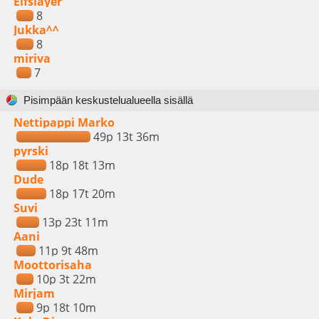
Elfslayer
8
Jukka^^
8
miriva
7
Pisimpään keskustelualueella sisällä
Nettipappi Marko
49p 13t 36m
pyrski
18p 18t 13m
Dude
18p 17t 20m
Suvi
13p 23t 11m
Aani
11p 9t 48m
Moottorisaha
10p 3t 22m
Mirjam
9p 18t 10m