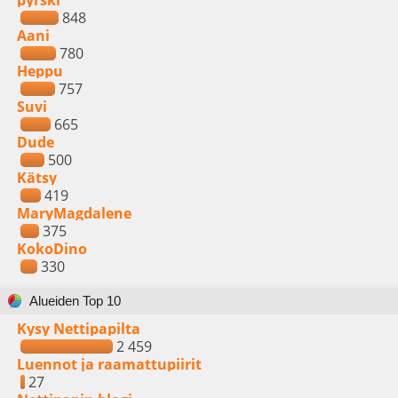
pyrski
848
Aani
780
Heppu
757
Suvi
665
Dude
500
Kätsy
419
MaryMagdalene
375
KokoDino
330
Alueiden Top 10
Kysy Nettipapilta
2 459
Luennot ja raamattupiirit
27