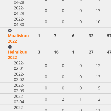
04-28
2022-
0
0
0
13
04-29
2022-
0
0
0
10
04-30
Maaliskuu
1
7
6
32
5
2022
Helmikuu
3
16
1
27
4
2022
2022-
0
0
0
12
02-01
2022-
0
0
0
13
02-02
2022-
0
0
0
15
02-03
2022-
0
2
1
12
02-04
2022-
0
0
0
11