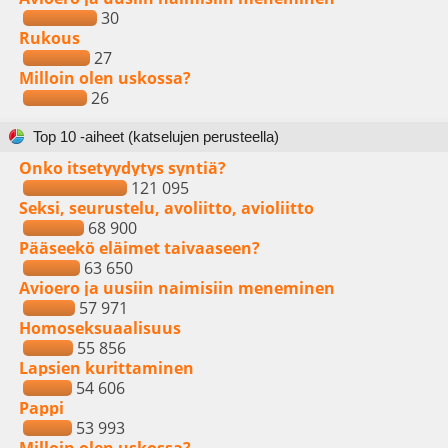
30
Rukous
27
Milloin olen uskossa?
26
Top 10 -aiheet (katselujen perusteella)
Onko itsetyydytys syntiä?
121 095
Seksi, seurustelu, avoliitto, avioliitto
68 900
Pääseekö eläimet taivaaseen?
63 650
Avioero ja uusiin naimisiin meneminen
57 971
Homoseksuaalisuus
55 856
Lapsien kurittaminen
54 606
Pappi
53 993