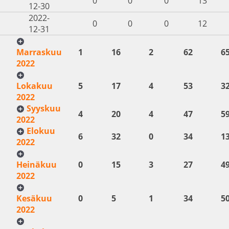
0
0
0
13
12-30
2022-
0
0
0
12
12-31
Marraskuu
1
16
2
62
6
2022
Lokakuu
5
17
4
53
3
2022
Syyskuu
4
20
4
47
5
2022
Elokuu
6
32
0
34
1
2022
Heinäkuu
0
15
3
27
4
2022
Kesäkuu
0
5
1
34
5
2022