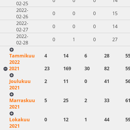
0
0
0
14
02-25
2022-
0
0
0
15
02-26
2022-
0
0
0
14
02-27
2022-
0
1
0
27
02-28
Tammikuu
4
14
6
28
5
2022
2021
23
169
30
82
5
Joulukuu
2
11
0
41
5
2021
Marraskuu
5
25
2
33
6
2021
Lokakuu
0
12
1
44
5
2021