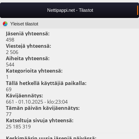
Nettipappi.net - Tilastot
Yleiset tilastot
Jäseniä yhteensä:
498
Viestejä yhteensä:
2 506
Aiheita yhteensä:
544
Kategorioita yhteensä:
1
Tällä hetkellä käyttäjiä paikalla:
69
Kävijäennätys:
661 - 01.10.2025 - klo:23:04
Tämän päivän kävijäennätys:
77
Katseltuja sivuja yhteensä:
25 185 319
Keskimäärin uusia jäseniä päivässä: