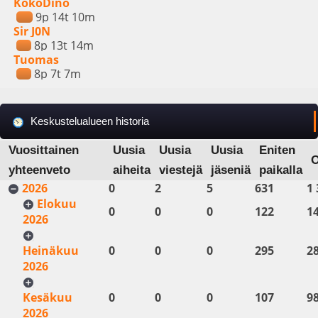
KokoDino
9p 14t 10m
Sir J0N
8p 13t 14m
Tuomas
8p 7t 7m
Keskustelualueen historia
Vuosittainen
Uusia
Uusia
Uusia
Eniten
yhteenveto
aiheita
viestejä
jäseniä
paikalla
2026
0
2
5
631
1 
Elokuu
0
0
0
122
1
2026
Heinäkuu
0
0
0
295
2
2026
Kesäkuu
0
0
0
107
9
2026