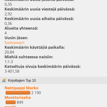
0,35
Keskimäärin uusia viestejä päivässä:
2,92
Keskimäärin uusia aiheita päivässä:
0,36
Alueita yhteensä:
4
Uusin jäsen:
Sumuvuori
Keskimäärin käyttäjiä paikalla:
20,84
Miehiä suhteessa naisiin:
1:1.3
Katseltuja sivuja keskimäärin päivässä:
3 401,58
Kirjoittajien Top 10
Nettipappi Marko
2 190
Moottorisaha
849