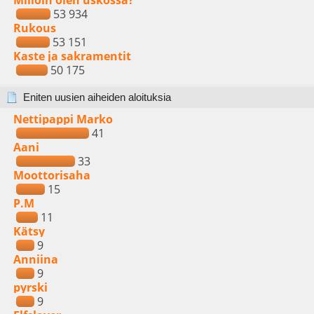
Milloin olen uskossa?
53 934
Rukous
53 151
Kaste ja sakramentit
50 175
Eniten uusien aiheiden aloituksia
Nettipappi Marko
41
Aani
33
Moottorisaha
15
P.M
11
Kätsy
9
Anniina
9
pyrski
9