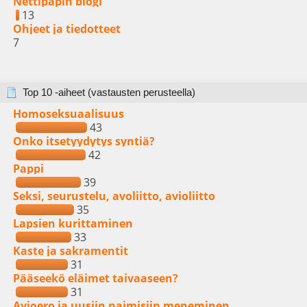
Nettipapin blogi
13
Ohjeet ja tiedotteet
7
Top 10 -aiheet (vastausten perusteella)
Homoseksuaalisuus
43
Onko itsetyydytys syntiä?
42
Pappi
39
Seksi, seurustelu, avoliitto, avioliitto
35
Lapsien kurittaminen
33
Kaste ja sakramentit
31
Pääseekö eläimet taivaaseen?
31
Avioero ja uusiin naimisiin meneminen