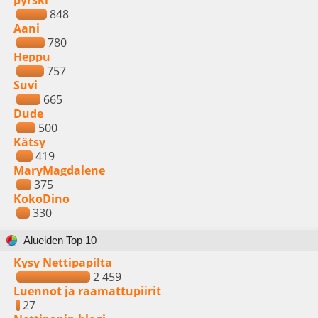
pyrski
848
Aani
780
Heppu
757
Suvi
665
Dude
500
Kätsy
419
MaryMagdalene
375
KokoDino
330
Alueiden Top 10
Kysy Nettipapilta
2 459
Luennot ja raamattupiirit
27