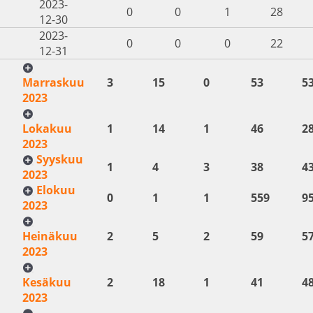
2023-
0
0
1
28
12-30
2023-
0
0
0
22
12-31
Marraskuu
3
15
0
53
5
2023
Lokakuu
1
14
1
46
2
2023
Syyskuu
1
4
3
38
4
2023
Elokuu
0
1
1
559
9
2023
Heinäkuu
2
5
2
59
5
2023
Kesäkuu
2
18
1
41
4
2023