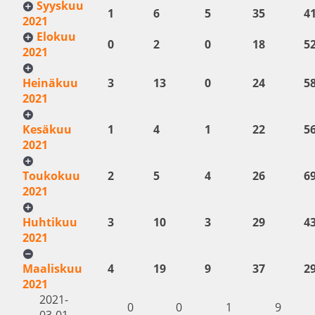
Syyskuu
1
6
5
35
4
2021
Elokuu
0
2
0
18
5
2021
Heinäkuu
3
13
0
24
5
2021
Kesäkuu
1
4
1
22
5
2021
Toukokuu
2
5
4
26
6
2021
Huhtikuu
3
10
3
29
4
2021
Maaliskuu
4
19
9
37
2
2021
2021-
0
0
1
9
03-01