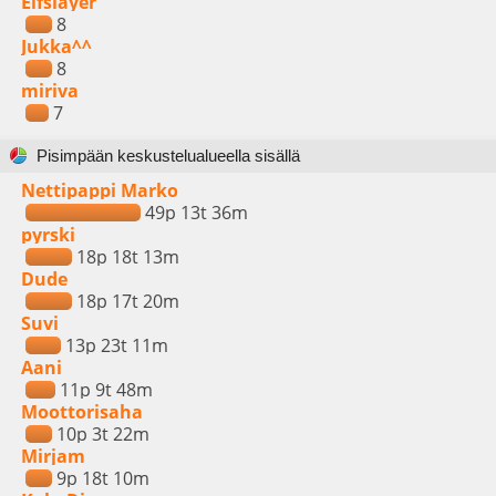
Elfslayer
8
Jukka^^
8
miriva
7
Pisimpään keskustelualueella sisällä
Nettipappi Marko
49p 13t 36m
pyrski
18p 18t 13m
Dude
18p 17t 20m
Suvi
13p 23t 11m
Aani
11p 9t 48m
Moottorisaha
10p 3t 22m
Mirjam
9p 18t 10m