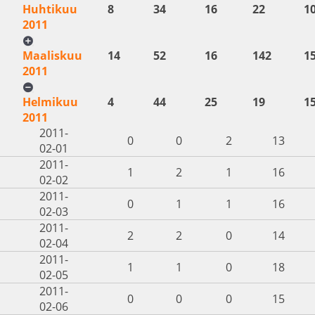
Huhtikuu
8
34
16
22
1
2011
Maaliskuu
14
52
16
142
1
2011
Helmikuu
4
44
25
19
1
2011
2011-
0
0
2
13
02-01
2011-
1
2
1
16
02-02
2011-
0
1
1
16
02-03
2011-
2
2
0
14
02-04
2011-
1
1
0
18
02-05
2011-
0
0
0
15
02-06