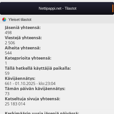
Nettipappi.net - Tilastot
Yleiset tilastot
Jäseniä yhteensä:
498
Viestejä yhteensä:
2 506
Aiheita yhteensä:
544
Kategorioita yhteensä:
1
Tällä hetkellä käyttäjiä paikalla:
59
Kävijäennätys:
661 - 01.10.2025 - klo:23:04
Tämän päivän kävijäennätys:
73
Katseltuja sivuja yhteensä:
25 183 014
Keskimäärin uusia jäseniä päivässä: