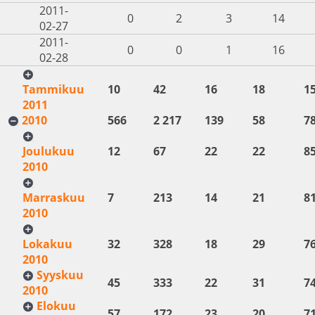
2011-
0
2
3
14
02-27
2011-
0
0
1
16
02-28
Tammikuu
10
42
16
18
1
2011
2010
566
2 217
139
58
7
Joulukuu
12
67
22
22
8
2010
Marraskuu
7
213
14
21
8
2010
Lokakuu
32
328
18
29
7
2010
Syyskuu
45
333
22
31
7
2010
Elokuu
57
172
23
20
7