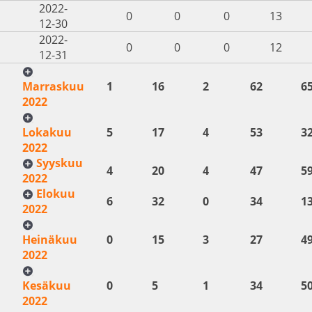
2022-
0
0
0
13
12-30
2022-
0
0
0
12
12-31
Marraskuu
1
16
2
62
6
2022
Lokakuu
5
17
4
53
3
2022
Syyskuu
4
20
4
47
5
2022
Elokuu
6
32
0
34
1
2022
Heinäkuu
0
15
3
27
4
2022
Kesäkuu
0
5
1
34
5
2022