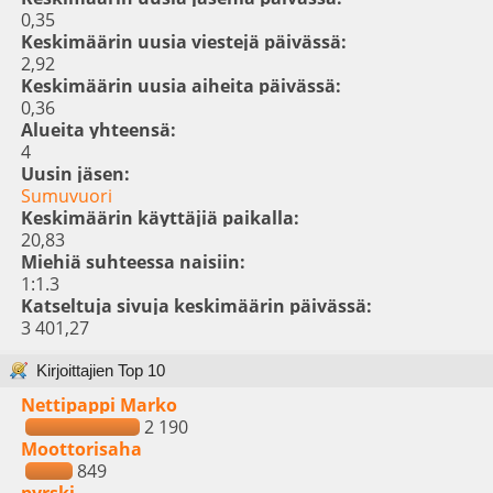
0,35
Keskimäärin uusia viestejä päivässä:
2,92
Keskimäärin uusia aiheita päivässä:
0,36
Alueita yhteensä:
4
Uusin jäsen:
Sumuvuori
Keskimäärin käyttäjiä paikalla:
20,83
Miehiä suhteessa naisiin:
1:1.3
Katseltuja sivuja keskimäärin päivässä:
3 401,27
Kirjoittajien Top 10
Nettipappi Marko
2 190
Moottorisaha
849