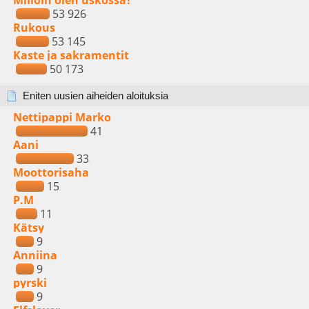
Milloin olen uskossa?
53 926
Rukous
53 145
Kaste ja sakramentit
50 173
Eniten uusien aiheiden aloituksia
Nettipappi Marko
41
Aani
33
Moottorisaha
15
P.M
11
Kätsy
9
Anniina
9
pyrski
9