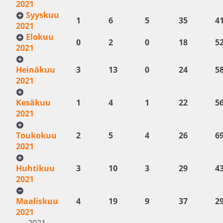
2021
Syyskuu
1
6
5
35
4
2021
Elokuu
0
2
0
18
5
2021
Heinäkuu
3
13
0
24
5
2021
Kesäkuu
1
4
1
22
5
2021
Toukokuu
2
5
4
26
6
2021
Huhtikuu
3
10
3
29
4
2021
Maaliskuu
4
19
9
37
2
2021
2021-