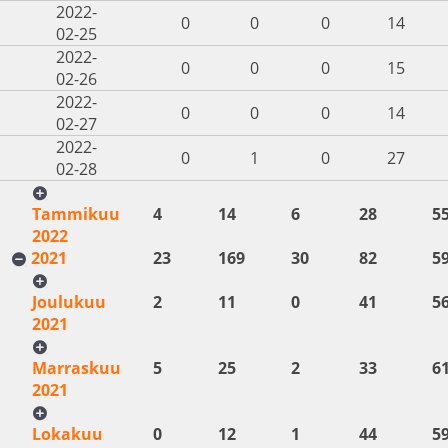
2022-
0
0
0
14
02-25
2022-
0
0
0
15
02-26
2022-
0
0
0
14
02-27
2022-
0
1
0
27
02-28
Tammikuu
4
14
6
28
5
2022
2021
23
169
30
82
5
Joulukuu
2
11
0
41
5
2021
Marraskuu
5
25
2
33
6
2021
Lokakuu
0
12
1
44
5