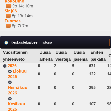
KokoDino
9p 14t 10m
Sir J0N
8p 13t 14m
Tuomas
8p 7t 7m
Keskustelualueen historia
Vuosittainen
Uusia
Uusia
Uusia
Eniten
yhteenveto
aiheita
viestejä
jäseniä
paikalla
2026
0
2
5
631
1 
Elokuu
0
0
0
122
1
2026
Heinäkuu
0
0
0
295
2
2026
Kesäkuu
0
0
0
107
9
2026