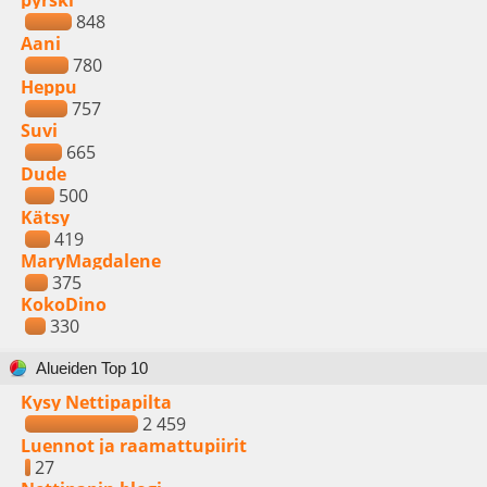
pyrski
848
Aani
780
Heppu
757
Suvi
665
Dude
500
Kätsy
419
MaryMagdalene
375
KokoDino
330
Alueiden Top 10
Kysy Nettipapilta
2 459
Luennot ja raamattupiirit
27