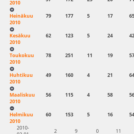
2010
Heinäkuu
79
177
5
17
6
2010
Kesäkuu
62
123
5
24
4
2010
Toukokuu
78
251
11
19
5
2010
Huhtikuu
49
160
4
21
6
2010
Maaliskuu
56
115
4
58
5
2010
Helmikuu
60
153
5
16
5
2010
2010-
2
9
0
11