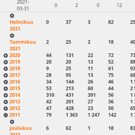
2021-
0
2
0
12
03-31
Helmikuu
0
37
3
82
2
2021
Tammikuu
2
25
2
18
4
2021
2020
44
131
22
72
7
2019
20
20
13
52
8
2018
9
25
11
61
9
2017
28
95
13
75
6
2016
34
144
26
46
1 
2015
53
213
60
44
2 
2014
310
431
391
56
1 
2013
42
201
27
36
1 
2012
47
428
23
50
6
2011
79
1 363
1 247
142
1 
Joulukuu
6
62
1
18
8
2011