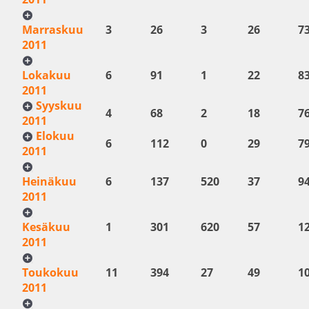
Marraskuu
3
26
3
26
7
2011
Lokakuu
6
91
1
22
8
2011
Syyskuu
4
68
2
18
7
2011
Elokuu
6
112
0
29
7
2011
Heinäkuu
6
137
520
37
9
2011
Kesäkuu
1
301
620
57
1
2011
Toukokuu
11
394
27
49
1
2011