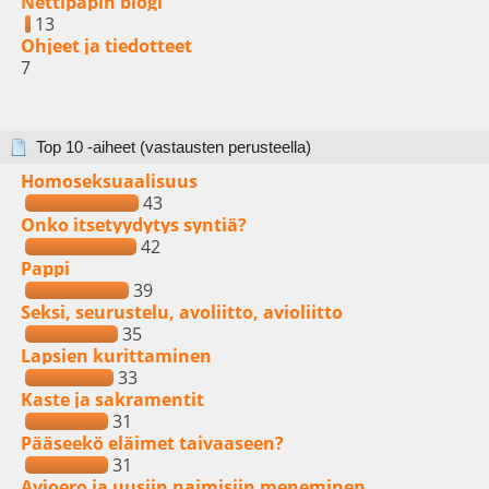
Nettipapin blogi
13
Ohjeet ja tiedotteet
7
Top 10 -aiheet (vastausten perusteella)
Homoseksuaalisuus
43
Onko itsetyydytys syntiä?
42
Pappi
39
Seksi, seurustelu, avoliitto, avioliitto
35
Lapsien kurittaminen
33
Kaste ja sakramentit
31
Pääseekö eläimet taivaaseen?
31
Avioero ja uusiin naimisiin meneminen