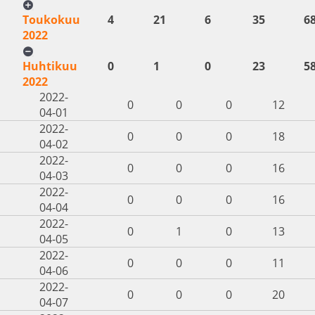
Toukokuu
4
21
6
35
6
2022
Huhtikuu
0
1
0
23
5
2022
2022-
0
0
0
12
04-01
2022-
0
0
0
18
04-02
2022-
0
0
0
16
04-03
2022-
0
0
0
16
04-04
2022-
0
1
0
13
04-05
2022-
0
0
0
11
04-06
2022-
0
0
0
20
04-07