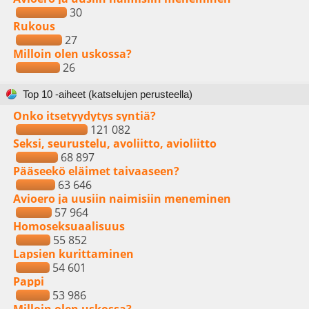
30
Rukous
27
Milloin olen uskossa?
26
Top 10 -aiheet (katselujen perusteella)
Onko itsetyydytys syntiä?
121 082
Seksi, seurustelu, avoliitto, avioliitto
68 897
Pääseekö eläimet taivaaseen?
63 646
Avioero ja uusiin naimisiin meneminen
57 964
Homoseksuaalisuus
55 852
Lapsien kurittaminen
54 601
Pappi
53 986