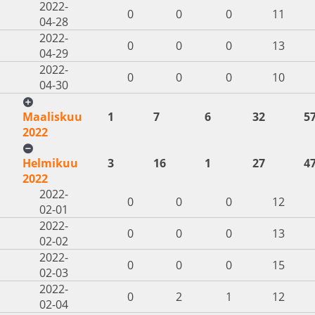
2022-
0
0
0
11
04-28
2022-
0
0
0
13
04-29
2022-
0
0
0
10
04-30
Maaliskuu
1
7
6
32
5
2022
Helmikuu
3
16
1
27
4
2022
2022-
0
0
0
12
02-01
2022-
0
0
0
13
02-02
2022-
0
0
0
15
02-03
2022-
0
2
1
12
02-04