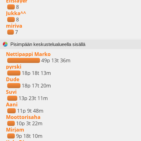
Elfslayer
8
Jukka^^
8
miriva
7
Pisimpään keskustelualueella sisällä
Nettipappi Marko
49p 13t 36m
pyrski
18p 18t 13m
Dude
18p 17t 20m
Suvi
13p 23t 11m
Aani
11p 9t 48m
Moottorisaha
10p 3t 22m
Mirjam
9p 18t 10m