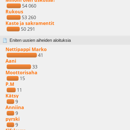
Milloin olen uskossa?
54 060
Rukous
53 260
Kaste ja sakramentit
50 291
Eniten uusien aiheiden aloituksia
Nettipappi Marko
41
Aani
33
Moottorisaha
15
P.M
11
Kätsy
9
Anniina
9
pyrski
9