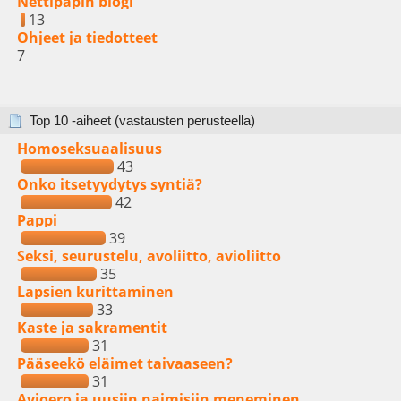
Nettipapin blogi
13
Ohjeet ja tiedotteet
7
Top 10 -aiheet (vastausten perusteella)
Homoseksuaalisuus
43
Onko itsetyydytys syntiä?
42
Pappi
39
Seksi, seurustelu, avoliitto, avioliitto
35
Lapsien kurittaminen
33
Kaste ja sakramentit
31
Pääseekö eläimet taivaaseen?
31
Avioero ja uusiin naimisiin meneminen