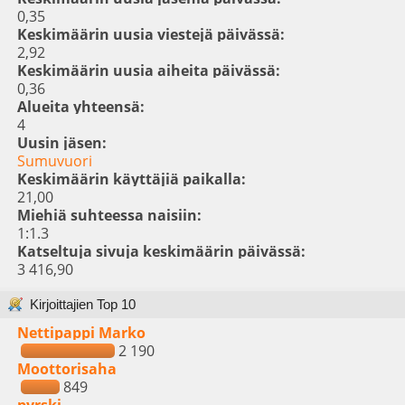
0,35
Keskimäärin uusia viestejä päivässä:
2,92
Keskimäärin uusia aiheita päivässä:
0,36
Alueita yhteensä:
4
Uusin jäsen:
Sumuvuori
Keskimäärin käyttäjiä paikalla:
21,00
Miehiä suhteessa naisiin:
1:1.3
Katseltuja sivuja keskimäärin päivässä:
3 416,90
Kirjoittajien Top 10
Nettipappi Marko
2 190
Moottorisaha
849