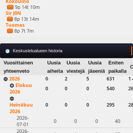
KokoDino
9p 14t 10m
Sir J0N
8p 13t 14m
Tuomas
8p 7t 7m
Keskustelualueen historia
Vuosittainen
Uusia
Uusia
Uusia
Eniten
yhteenveto
aiheita
viestejä
jäseniä
paikalla
2026
0
2
5
631
1 
Elokuu
0
0
0
540
2
2026
Heinäkuu
0
0
0
295
2
2026
2026-
0
0
0
40
07-01
2026-