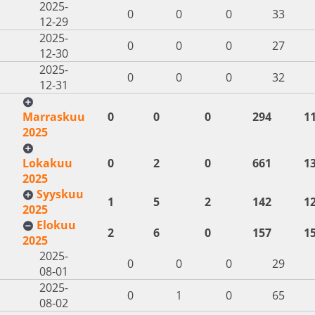
2025-
0
0
0
33
12-29
2025-
0
0
0
27
12-30
2025-
0
0
0
32
12-31
Marraskuu
0
0
0
294
1
2025
Lokakuu
0
2
0
661
1
2025
Syyskuu
1
5
2
142
1
2025
Elokuu
2
6
0
157
1
2025
2025-
0
0
0
29
08-01
2025-
0
1
0
65
08-02