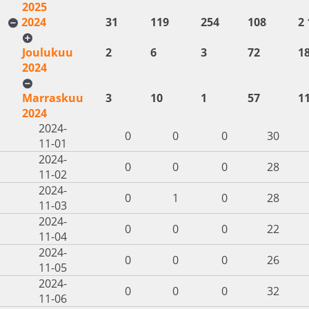
2025
2024
31
119
254
108
2 
Joulukuu
2
6
3
72
1
2024
Marraskuu
3
10
1
57
1
2024
2024-
0
0
0
30
11-01
2024-
0
0
0
28
11-02
2024-
0
1
0
28
11-03
2024-
0
0
0
22
11-04
2024-
0
0
0
26
11-05
2024-
0
0
0
32
11-06