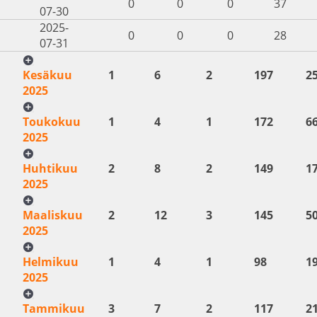
0
0
0
37
07-30
2025-
0
0
0
28
07-31
Kesäkuu
1
6
2
197
2
2025
Toukokuu
1
4
1
172
6
2025
Huhtikuu
2
8
2
149
1
2025
Maaliskuu
2
12
3
145
5
2025
Helmikuu
1
4
1
98
1
2025
Tammikuu
3
7
2
117
2