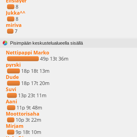
Elfslayer
8
Jukka^^
8
miriva
7
Pisimpään keskustelualueella sisällä
Nettipappi Marko
49p 13t 36m
pyrski
18p 18t 13m
Dude
18p 17t 20m
Suvi
13p 23t 11m
Aani
11p 9t 48m
Moottorisaha
10p 3t 22m
Mirjam
9p 18t 10m