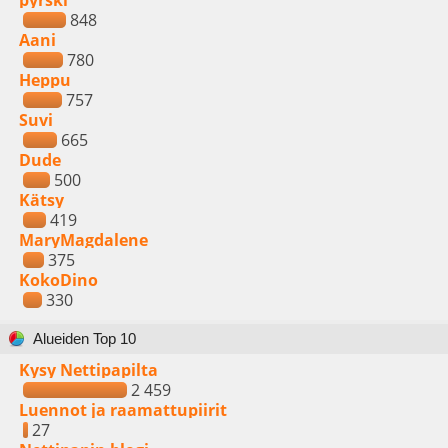
pyrski
848
Aani
780
Heppu
757
Suvi
665
Dude
500
Kätsy
419
MaryMagdalene
375
KokoDino
330
Alueiden Top 10
Kysy Nettipapilta
2 459
Luennot ja raamattupiirit
27