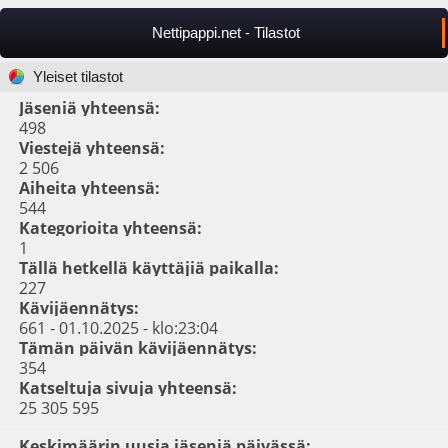
Nettipappi.net - Tilastot
Yleiset tilastot
Jäseniä yhteensä:
498
Viestejä yhteensä:
2 506
Aiheita yhteensä:
544
Kategorioita yhteensä:
1
Tällä hetkellä käyttäjiä paikalla:
227
Kävijäennätys:
661 - 01.10.2025 - klo:23:04
Tämän päivän kävijäennätys:
354
Katseltuja sivuja yhteensä:
25 305 595
Keskimäärin uusia jäseniä päivässä: