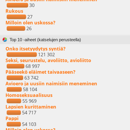
30
Rukous
27
Milloin olen uskossa?
26
Top 10 -aiheet (katselujen perusteella)
Onko itsetyydytys syntiä?
121 302
Seksi, seurustelu, avoliitto, avioliitto
68 997
Pääseekö eläimet taivaaseen?
63 742
Avioero ja uusiin naimisiin meneminen
58 104
Homoseksuaalisuus
55 969
Lapsien kurittaminen
54 717
Pappi
54 103