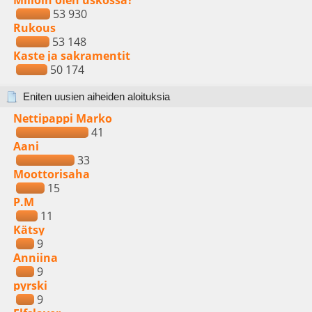
Milloin olen uskossa?
53 930
Rukous
53 148
Kaste ja sakramentit
50 174
Eniten uusien aiheiden aloituksia
Nettipappi Marko
41
Aani
33
Moottorisaha
15
P.M
11
Kätsy
9
Anniina
9
pyrski
9