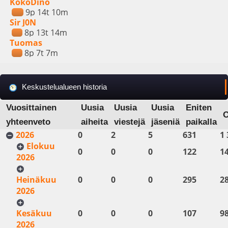
KokoDino
9p 14t 10m
Sir J0N
8p 13t 14m
Tuomas
8p 7t 7m
Keskustelualueen historia
Vuosittainen
Uusia
Uusia
Uusia
Eniten
yhteenveto
aiheita
viestejä
jäseniä
paikalla
2026
0
2
5
631
1 
Elokuu
0
0
0
122
1
2026
Heinäkuu
0
0
0
295
2
2026
Kesäkuu
0
0
0
107
9
2026