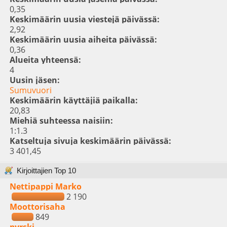
0,35
Keskimäärin uusia viestejä päivässä:
2,92
Keskimäärin uusia aiheita päivässä:
0,36
Alueita yhteensä:
4
Uusin jäsen:
Sumuvuori
Keskimäärin käyttäjiä paikalla:
20,83
Miehiä suhteessa naisiin:
1:1.3
Katseltuja sivuja keskimäärin päivässä:
3 401,45
Kirjoittajien Top 10
Nettipappi Marko
2 190
Moottorisaha
849