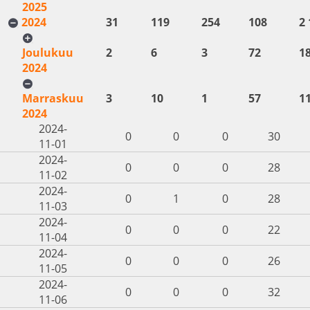
2025
2024
31
119
254
108
2 
Joulukuu
2
6
3
72
1
2024
Marraskuu
3
10
1
57
1
2024
2024-
0
0
0
30
11-01
2024-
0
0
0
28
11-02
2024-
0
1
0
28
11-03
2024-
0
0
0
22
11-04
2024-
0
0
0
26
11-05
2024-
0
0
0
32
11-06