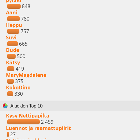
pyrski
848
Aani
780
Heppu
757
Suvi
665
Dude
500
Kätsy
419
MaryMagdalene
375
KokoDino
330
Alueiden Top 10
Kysy Nettipapilta
2 459
Luennot ja raamattupiirit
27