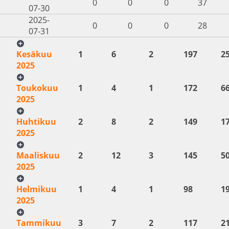
0
0
0
37
07-30
2025-
0
0
0
28
07-31
Kesäkuu
1
6
2
197
2
2025
Toukokuu
1
4
1
172
6
2025
Huhtikuu
2
8
2
149
1
2025
Maaliskuu
2
12
3
145
5
2025
Helmikuu
1
4
1
98
1
2025
Tammikuu
3
7
2
117
2