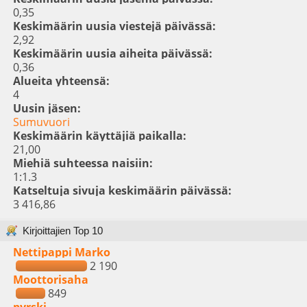
0,35
Keskimäärin uusia viestejä päivässä:
2,92
Keskimäärin uusia aiheita päivässä:
0,36
Alueita yhteensä:
4
Uusin jäsen:
Sumuvuori
Keskimäärin käyttäjiä paikalla:
21,00
Miehiä suhteessa naisiin:
1:1.3
Katseltuja sivuja keskimäärin päivässä:
3 416,86
Kirjoittajien Top 10
Nettipappi Marko
2 190
Moottorisaha
849