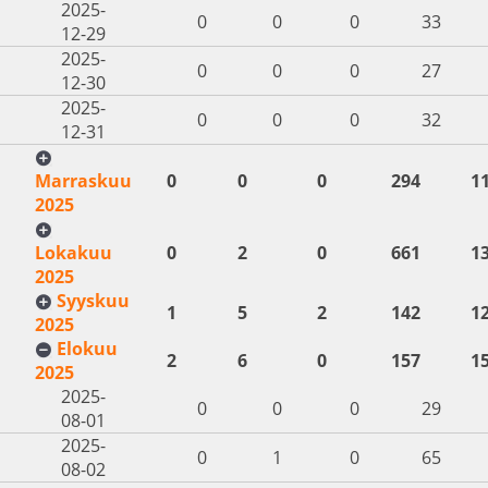
2025-
0
0
0
33
12-29
2025-
0
0
0
27
12-30
2025-
0
0
0
32
12-31
Marraskuu
0
0
0
294
1
2025
Lokakuu
0
2
0
661
1
2025
Syyskuu
1
5
2
142
1
2025
Elokuu
2
6
0
157
1
2025
2025-
0
0
0
29
08-01
2025-
0
1
0
65
08-02