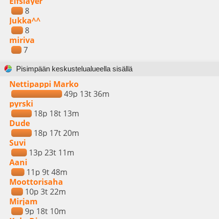
Elfslayer
8
Jukka^^
8
miriva
7
Pisimpään keskustelualueella sisällä
Nettipappi Marko
49p 13t 36m
pyrski
18p 18t 13m
Dude
18p 17t 20m
Suvi
13p 23t 11m
Aani
11p 9t 48m
Moottorisaha
10p 3t 22m
Mirjam
9p 18t 10m