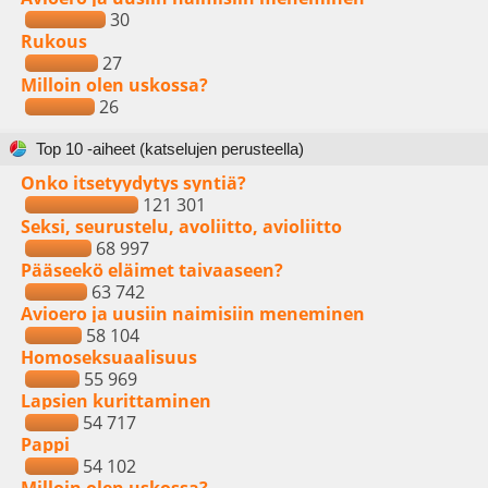
30
Rukous
27
Milloin olen uskossa?
26
Top 10 -aiheet (katselujen perusteella)
Onko itsetyydytys syntiä?
121 301
Seksi, seurustelu, avoliitto, avioliitto
68 997
Pääseekö eläimet taivaaseen?
63 742
Avioero ja uusiin naimisiin meneminen
58 104
Homoseksuaalisuus
55 969
Lapsien kurittaminen
54 717
Pappi
54 102