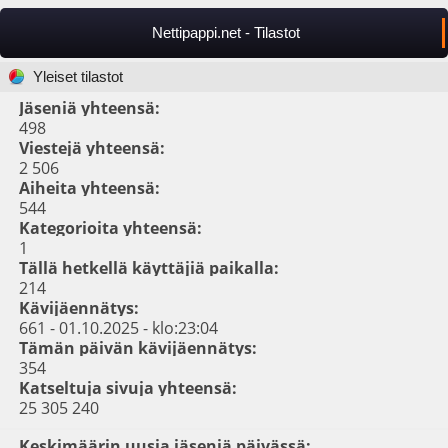
Nettipappi.net - Tilastot
Yleiset tilastot
Jäseniä yhteensä:
498
Viestejä yhteensä:
2 506
Aiheita yhteensä:
544
Kategorioita yhteensä:
1
Tällä hetkellä käyttäjiä paikalla:
214
Kävijäennätys:
661 - 01.10.2025 - klo:23:04
Tämän päivän kävijäennätys:
354
Katseltuja sivuja yhteensä:
25 305 240
Keskimäärin uusia jäseniä päivässä: