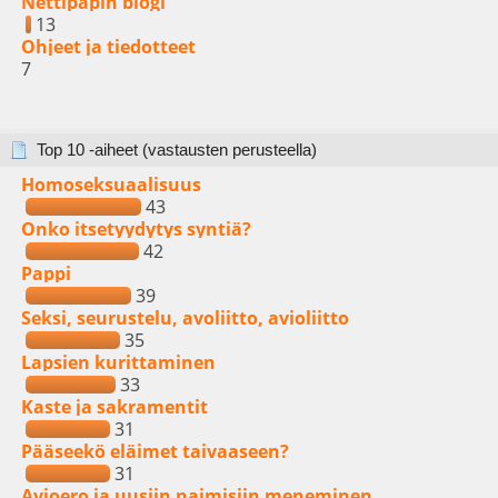
Nettipapin blogi
13
Ohjeet ja tiedotteet
7
Top 10 -aiheet (vastausten perusteella)
Homoseksuaalisuus
43
Onko itsetyydytys syntiä?
42
Pappi
39
Seksi, seurustelu, avoliitto, avioliitto
35
Lapsien kurittaminen
33
Kaste ja sakramentit
31
Pääseekö eläimet taivaaseen?
31
Avioero ja uusiin naimisiin meneminen