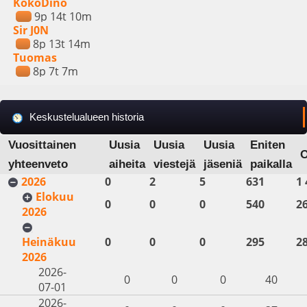
KokoDino
9p 14t 10m
Sir J0N
8p 13t 14m
Tuomas
8p 7t 7m
Keskustelualueen historia
Vuosittainen
Uusia
Uusia
Uusia
Eniten
yhteenveto
aiheita
viestejä
jäseniä
paikalla
2026
0
2
5
631
1 
Elokuu
0
0
0
540
2
2026
Heinäkuu
0
0
0
295
2
2026
2026-
0
0
0
40
07-01
2026-