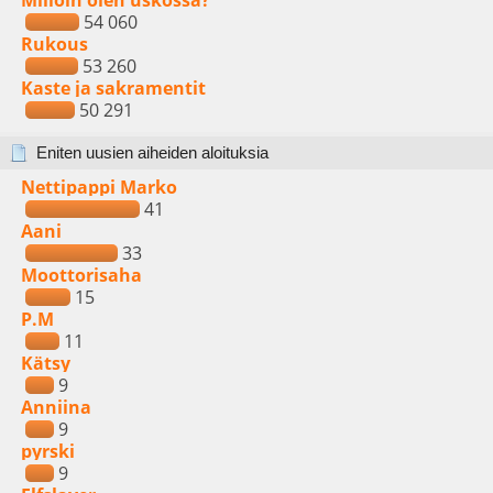
Milloin olen uskossa?
54 060
Rukous
53 260
Kaste ja sakramentit
50 291
Eniten uusien aiheiden aloituksia
Nettipappi Marko
41
Aani
33
Moottorisaha
15
P.M
11
Kätsy
9
Anniina
9
pyrski
9