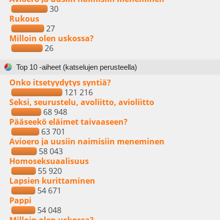
30
Rukous
27
Milloin olen uskossa?
26
Top 10 -aiheet (katselujen perusteella)
Onko itsetyydytys syntiä?
121 216
Seksi, seurustelu, avoliitto, avioliitto
68 948
Pääseekö eläimet taivaaseen?
63 701
Avioero ja uusiin naimisiin meneminen
58 043
Homoseksuaalisuus
55 920
Lapsien kurittaminen
54 671
Pappi
54 048