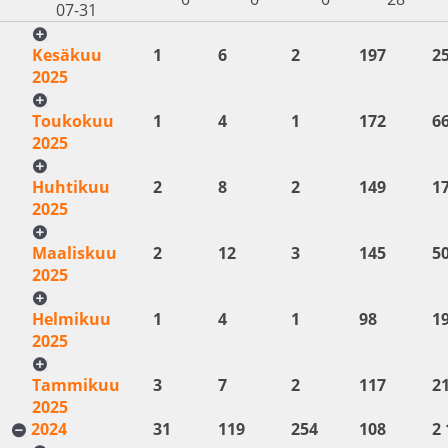
07-31
Kesäkuu
1
6
2
197
2
2025
Toukokuu
1
4
1
172
6
2025
Huhtikuu
2
8
2
149
1
2025
Maaliskuu
2
12
3
145
5
2025
Helmikuu
1
4
1
98
1
2025
Tammikuu
3
7
2
117
2
2025
2024
31
119
254
108
2 