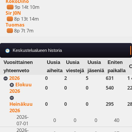
KokoDino
9p 14t 10m
Sir J0N
8p 13t 14m
Tuomas
8p 7t 7m
Keskustelualueen historia
Vuosittainen
Uusia
Uusia
Uusia
Eniten
yhteenveto
aiheita
viestejä
jäseniä
paikalla
2026
0
2
5
631
1 
Elokuu
0
0
0
540
2
2026
Heinäkuu
0
0
0
295
2
2026
2026-
0
0
0
40
07-01
2026-