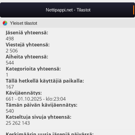
Nettipappi.net - Tilastot
Yleiset tilastot
Jäseniä yhteensä:
498
Viestejä yhteensä:
2 506
Aiheita yhteensä:
544
Kategorioita yhteensä:
1
Tällä hetkellä käyttäjiä paikalla:
167
Kävijäennätys:
661 - 01.10.2025 - klo:23:04
Tämän päivän kävijäennätys:
540
Katseltuja sivuja yhteensä:
25 262 143
Keskimäärin uusia jäseniä päivässä: