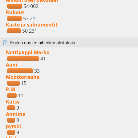
Milloin olen uskossa?
54 002
Rukous
53 211
Kaste ja sakramentit
50 231
Eniten uusien aiheiden aloituksia
Nettipappi Marko
41
Aani
33
Moottorisaha
15
P.M
11
Kätsy
9
Anniina
9
pyrski
9