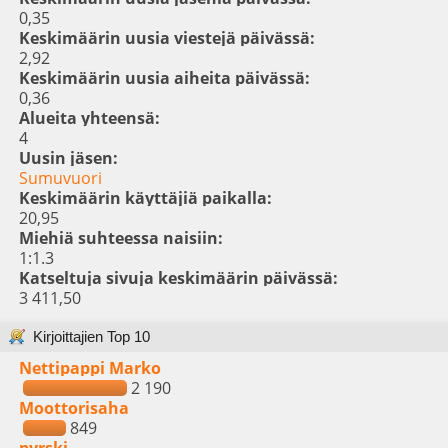
0,35
Keskimäärin uusia viestejä päivässä:
2,92
Keskimäärin uusia aiheita päivässä:
0,36
Alueita yhteensä:
4
Uusin jäsen:
Sumuvuori
Keskimäärin käyttäjiä paikalla:
20,95
Miehiä suhteessa naisiin:
1:1.3
Katseltuja sivuja keskimäärin päivässä:
3 411,50
Kirjoittajien Top 10
Nettipappi Marko
2 190
Moottorisaha
849