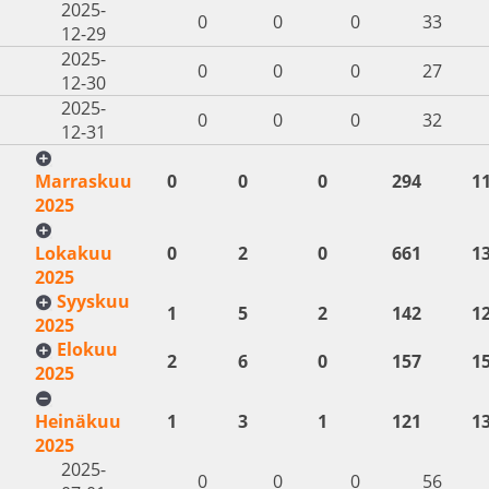
2025-
0
0
0
33
12-29
2025-
0
0
0
27
12-30
2025-
0
0
0
32
12-31
Marraskuu
0
0
0
294
1
2025
Lokakuu
0
2
0
661
1
2025
Syyskuu
1
5
2
142
1
2025
Elokuu
2
6
0
157
1
2025
Heinäkuu
1
3
1
121
1
2025
2025-
0
0
0
56