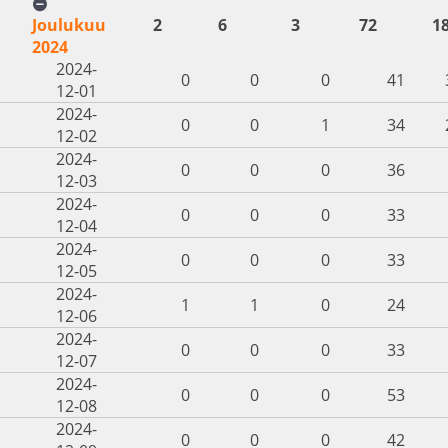
Joulukuu
2
6
3
72
1
2024
2024-
0
0
0
41
12-01
2024-
0
0
1
34
12-02
2024-
0
0
0
36
12-03
2024-
0
0
0
33
12-04
2024-
0
0
0
33
12-05
2024-
1
1
0
24
12-06
2024-
0
0
0
33
12-07
2024-
0
0
0
53
12-08
2024-
0
0
0
42