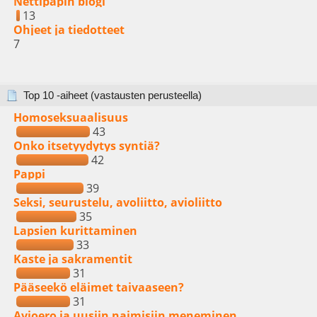
Nettipapin blogi
13
Ohjeet ja tiedotteet
7
Top 10 -aiheet (vastausten perusteella)
Homoseksuaalisuus
43
Onko itsetyydytys syntiä?
42
Pappi
39
Seksi, seurustelu, avoliitto, avioliitto
35
Lapsien kurittaminen
33
Kaste ja sakramentit
31
Pääseekö eläimet taivaaseen?
31
Avioero ja uusiin naimisiin meneminen