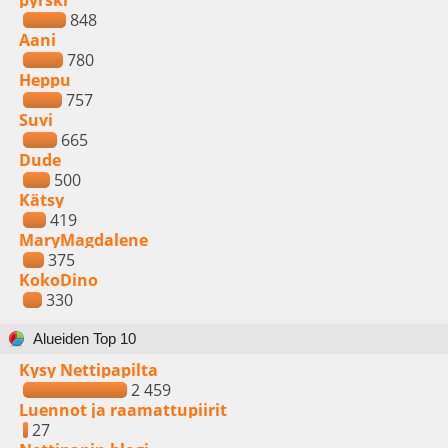
pyrski
848
Aani
780
Heppu
757
Suvi
665
Dude
500
Kätsy
419
MaryMagdalene
375
KokoDino
330
Alueiden Top 10
Kysy Nettipapilta
2 459
Luennot ja raamattupiirit
27