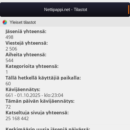
Nettipappi.net - Tilastot
Yleiset tilastot
Jäseniä yhteensä:
498
Viestejä yhteensä:
2 506
Aiheita yhteensä:
544
Kategorioita yhteensä:
1
Tällä hetkellä käyttäjiä paikalla:
60
Kävijäennätys:
661 - 01.10.2025 - klo:23:04
Tämän päivän kävijäennätys:
72
Katseltuja sivuja yhteensä:
25 168 442
Keskimäärin uusia jäseniä päivässä: