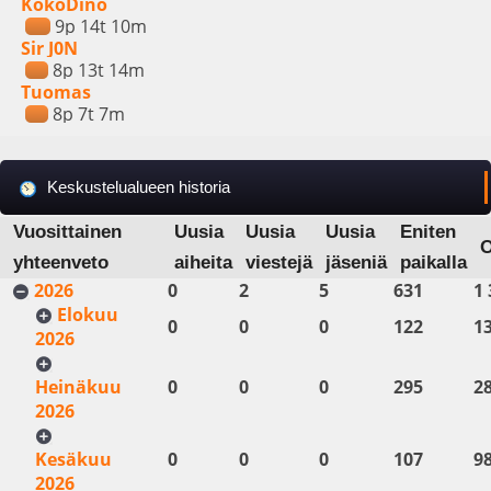
KokoDino
9p 14t 10m
Sir J0N
8p 13t 14m
Tuomas
8p 7t 7m
Keskustelualueen historia
Vuosittainen
Uusia
Uusia
Uusia
Eniten
yhteenveto
aiheita
viestejä
jäseniä
paikalla
2026
0
2
5
631
1 
Elokuu
0
0
0
122
1
2026
Heinäkuu
0
0
0
295
2
2026
Kesäkuu
0
0
0
107
9
2026