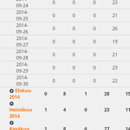
0
0
0
23
09-24
2014-
0
0
0
21
09-25
2014-
0
0
0
26
09-26
2014-
0
0
0
19
09-27
2014-
0
0
0
21
09-28
2014-
0
0
0
23
09-29
2014-
0
0
0
22
09-30
Elokuu
0
8
1
28
1
2014
Heinäkuu
1
4
0
23
1
2014
Kesäkuu
1
8
6
27
1