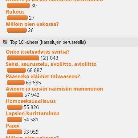
30
Rukous
27
Milloin olen uskossa?
26
Top 10 -aiheet (katselujen perusteella)
Onko itsetyydytys syntiä?
121 043
Seksi, seurustelu, avoliitto, avioliitto
68 887
Pääseekö eläimet taivaaseen?
63 635
Avioero ja uusiin naimisiin meneminen
57 942
Homoseksuaalisuus
55 826
Lapsien kurittaminen
54 581
Pappi
53 959