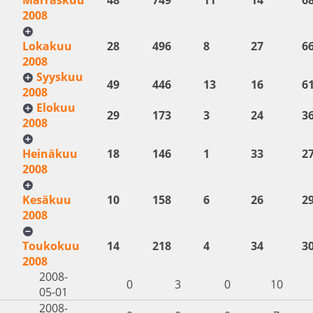
2008
Lokakuu
28
496
8
27
6
2008
Syyskuu
49
446
13
16
6
2008
Elokuu
29
173
3
24
3
2008
Heinäkuu
18
146
1
33
2
2008
Kesäkuu
10
158
6
26
2
2008
Toukokuu
14
218
4
34
3
2008
2008-
0
3
0
10
05-01
2008-