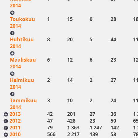
2014
Toukokuu
1
15
0
28
1
2014
Huhtikuu
8
20
5
44
1
2014
Maaliskuu
6
12
6
23
1
2014
Helmikuu
2
14
2
27
1
2014
Tammikuu
3
10
2
24
1
2014
2013
42
201
27
36
1 
2012
47
428
23
50
6
2011
79
1 363
1 247
142
1 
2010
566
2 217
139
58
7