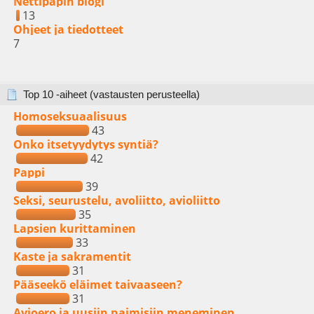
Nettipapin blogi
13
Ohjeet ja tiedotteet
7
Top 10 -aiheet (vastausten perusteella)
Homoseksuaalisuus
43
Onko itsetyydytys syntiä?
42
Pappi
39
Seksi, seurustelu, avoliitto, avioliitto
35
Lapsien kurittaminen
33
Kaste ja sakramentit
31
Pääseekö eläimet taivaaseen?
31
Avioero ja uusiin naimisiin meneminen