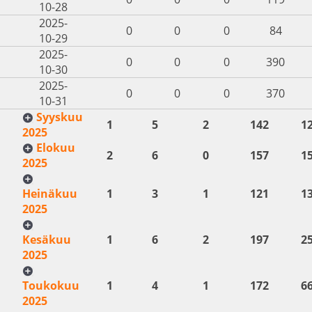
10-28
2025-
0
0
0
84
10-29
2025-
0
0
0
390
10-30
2025-
0
0
0
370
10-31
Syyskuu
1
5
2
142
1
2025
Elokuu
2
6
0
157
1
2025
Heinäkuu
1
3
1
121
1
2025
Kesäkuu
1
6
2
197
2
2025
Toukokuu
1
4
1
172
6
2025