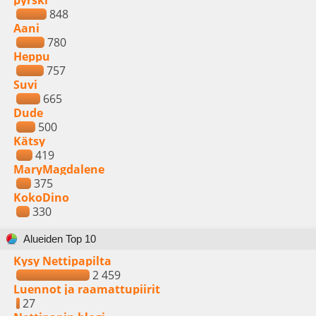
pyrski
848
Aani
780
Heppu
757
Suvi
665
Dude
500
Kätsy
419
MaryMagdalene
375
KokoDino
330
Alueiden Top 10
Kysy Nettipapilta
2 459
Luennot ja raamattupiirit
27