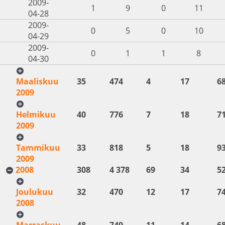
2009-
1
9
0
11
04-28
2009-
0
5
0
10
04-29
2009-
0
1
1
8
04-30
Maaliskuu
35
474
4
17
6
2009
Helmikuu
40
776
7
18
7
2009
Tammikuu
33
818
5
18
9
2009
2008
308
4 378
69
34
5
Joulukuu
32
470
12
17
7
2008
Marraskuu
48
749
11
14
6