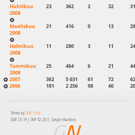
Huhtikuu
23
362
2
32
3
2008
Maaliskuu
21
416
0
13
2
2008
Helmikuu
11
280
3
11
2
2008
Tammikuu
25
464
6
21
4
2008
2007
362
5 031
61
72
6
2006
181
2 256
98
40
2
Theme by
SMF Tricks
SMF 2.0.19
|
SMF © 2011
,
Simple Machines