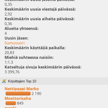
0,35
Keskimäärin uusia viestejä päivässä:
2,92
Keskimäärin uusia aiheita päivässä:
0,36
Alueita yhteensä:
4
Uusin jäsen:
Sumuvuori
Keskimäärin käyttäjiä paikalla:
20,83
Miehiä suhteessa naisiin:
1:1.3
Katseltuja sivuja keskimäärin päivässä:
3 399,76
Kirjoittajien Top 10
Nettipappi Marko
2 190
Moottorisaha
849