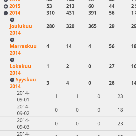
2015
53
213
60
44
2 
2014
310
431
391
56
1 
Joulukuu
280
320
365
29
2
2014
Marraskuu
4
14
4
56
1
2014
Lokakuu
1
2
0
27
1
2014
Syyskuu
3
4
0
26
1
2014
2014-
1
1
0
23
09-01
2014-
0
0
0
18
09-02
2014-
0
0
0
23
09-03
2014-