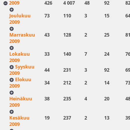
2009
426
4 007
48
92
8
Joulukuu
73
110
3
15
6
2009
Marraskuu
43
128
2
25
8
2009
Lokakuu
33
140
7
24
7
2009
Syyskuu
44
231
3
92
6
2009
Elokuu
34
212
2
14
7
2009
Heinäkuu
38
235
4
20
4
2009
Kesäkuu
19
237
2
13
3
2009