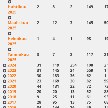
Huhtikuu
2
8
2
149
1
2025
Maaliskuu
2
12
3
145
5
2025
Helmikuu
1
4
1
98
1
2025
Tammikuu
3
7
2
117
2
2025
2024
31
119
254
108
2 
2023
31
145
24
559
1 
2022
30
183
36
62
1 
2021
23
169
30
82
5
2020
44
131
22
72
7
2019
20
20
13
52
8
2018
9
25
11
61
9
2017
28
95
13
75
6
2016
34
144
26
46
1 