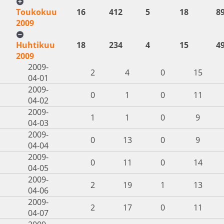
Toukokuu
16
412
5
18
8
2009
Huhtikuu
18
234
4
15
4
2009
2009-
2
4
0
15
04-01
2009-
0
1
0
11
04-02
2009-
1
1
0
9
04-03
2009-
0
13
0
9
04-04
2009-
0
11
0
14
04-05
2009-
2
19
1
13
04-06
2009-
2
17
0
11
04-07