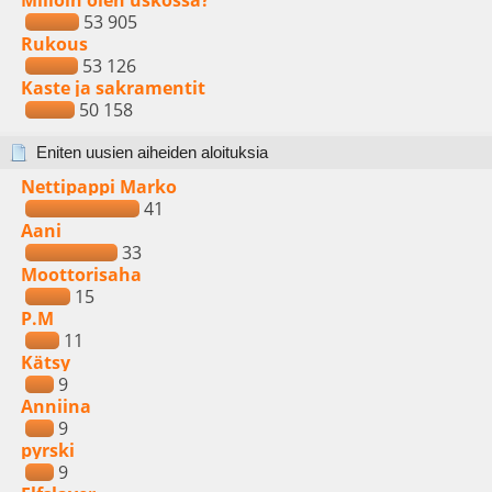
Milloin olen uskossa?
53 905
Rukous
53 126
Kaste ja sakramentit
50 158
Eniten uusien aiheiden aloituksia
Nettipappi Marko
41
Aani
33
Moottorisaha
15
P.M
11
Kätsy
9
Anniina
9
pyrski
9