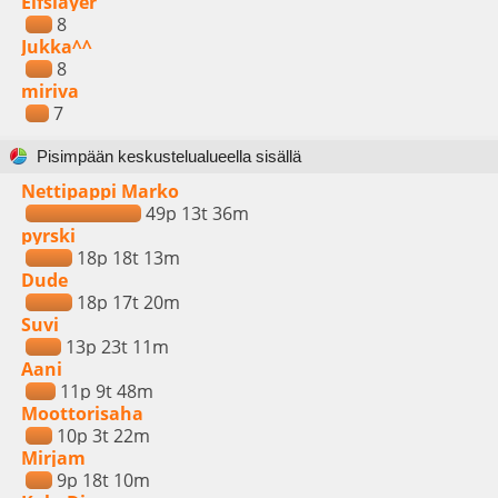
Elfslayer
8
Jukka^^
8
miriva
7
Pisimpään keskustelualueella sisällä
Nettipappi Marko
49p 13t 36m
pyrski
18p 18t 13m
Dude
18p 17t 20m
Suvi
13p 23t 11m
Aani
11p 9t 48m
Moottorisaha
10p 3t 22m
Mirjam
9p 18t 10m