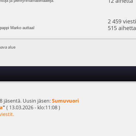
12 aihetta
ntoja ja pienryhmämateriaaleja.
2 459 viest
515 aihetta
pappi Marko auttaa!
ava alue
98 jäsentä. Uusin jäsen:
Sumuvuori
ka
"
( 13.03.2026 - klo:11:08 )
iestit.