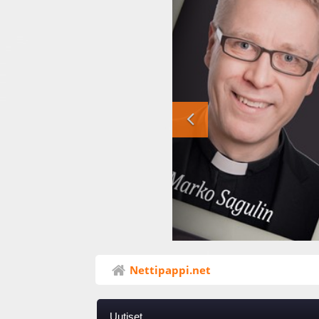
Nettipappi.net
Uutiset