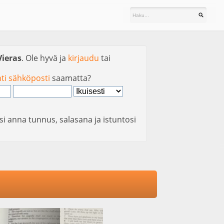
Vieras
. Ole hyvä ja
kirjaudu
tai
nti sähköposti
saamatta?
si anna tunnus, salasana ja istuntosi
Next