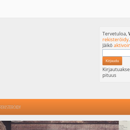
Tervetuloa,
rekisteröidy
.
Jäikö
aktivoi
Kirjautuakse
pituus
REKISTERÖIDY