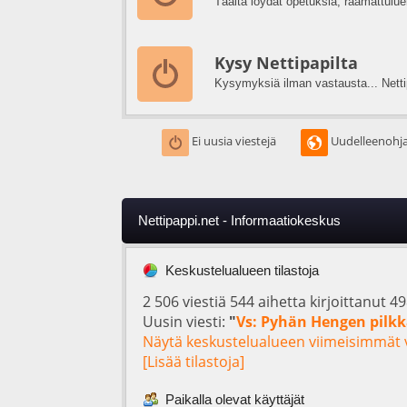
Täältä löydät opetuksia, raamattulue
Kysy Nettipapilta
Kysymyksiä ilman vastausta... Netti
Ei uusia viestejä
Uudelleenohja
Nettipappi.net - Informaatiokeskus
Keskustelualueen tilastoja
2 506 viestiä 544 aihetta kirjoittanut 4
Uusin viesti:
"
Vs: Pyhän Hengen pilk
Näytä keskustelualueen viimeisimmät v
[Lisää tilastoja]
Paikalla olevat käyttäjät