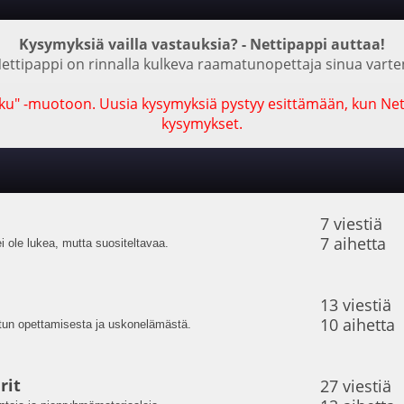
Kysymyksiä vailla vastauksia? - Nettipappi auttaa!
ettipappi on rinnalla kulkeva raamatunopettaja sinua varte
u" -muotoon. Uusia kysymyksiä pystyy esittämään, kun Nett
kysymykset.
7 viestiä
7 aihetta
i ole lukea, mutta suositeltavaa.
13 viestiä
10 aihetta
tun opettamisesta ja uskonelämästä.
rit
27 viestiä