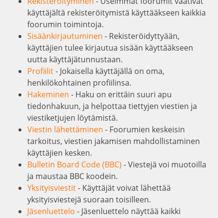
Rekisteröityminen
- Useimmat foorumit vaativat
käyttäjältä rekisteröitymistä käyttääkseen kaikkia
foorumin toimintoja.
Sisäänkirjautuminen
- Rekisteröidyttyään,
käyttäjien tulee kirjautua sisään käyttääkseen
uutta käyttäjätunnustaan.
Profiilit
- Jokaisella käyttäjällä on oma,
henkilökohtainen profiilinsa.
Hakeminen
- Haku on erittäin suuri apu
tiedonhakuun, ja helpottaa tiettyjen viestien ja
viestiketjujen löytämistä.
Viestin lähettäminen
- Foorumien keskeisin
tarkoitus, viestien jakamisen mahdollistaminen
käyttäjien kesken.
Bulletin Board Code (BBC)
- Viestejä voi muotoilla
ja maustaa BBC koodein.
Yksityisviestit
- Käyttäjät voivat lähettää
yksityisviestejä suoraan toisilleen.
Jäsenluettelo
- Jäsenluettelo näyttää kaikki