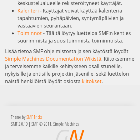
keskustelualueelle rekisteröityneet käyttäjät.
Kalenteri
- Käyttäjät voivat käyttää kalenteria
tapahtumien, pyhäpäivien, syntymäpäivien ja
vastaavien seurantaan.
Toiminnot
- Täältä löytyy luetteloa SMF:n kenties
suurimmista ja suosituimmista toiminnoista.
Lisää tietoa SMF ohjelmistosta ja sen käytöstä löydät
Simple Machines Documentation Wikistä
. Kiitoksemme
ja terveisemme kaikille kehitykseen osallistuneille,
nykyisille ja entisille projektin jäsenille, sekä luettelon
näistä henkilöistä löydät osiosta
kiitokset
.
Theme by
SMF Tricks
SMF 2.0.19
|
SMF © 2011
,
Simple Machines