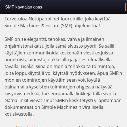
SMF käyttäjän opas
Tervetuloa Nettipappi.net foorumille, joka käyttää
Simple Machines® Forum (SMF) ohjelmistoa!
SMF on se elegantti, tehokas, vahva ja ilmainen
ohjelmistoratkaisu jolla tämä sivusto pyörii. Se sallii
käyttäjien kommunikoida keskenään viestiketjuissa
annetuista aiheista, nokkelalla ja järjestelmällisellä
tavalla. Lisäksi siinä on monia tehokkaita toimintoja,
joita loppukäyttäjä voi käyttää hyödykseen. Apua SMF:n
monien toimintojen käyttämiseen voit löytää
painamalla kyseisten toimintojen ohgessa näkyvää
kysymysmerkkiä, tai seuraamalla linkkejä tällä sivulla.
Nämä linkit vievät sinut SMF:n keskitetysti ylläpitämään
dokumentaation Simple Machinesin virallisella
kotisivustolla.