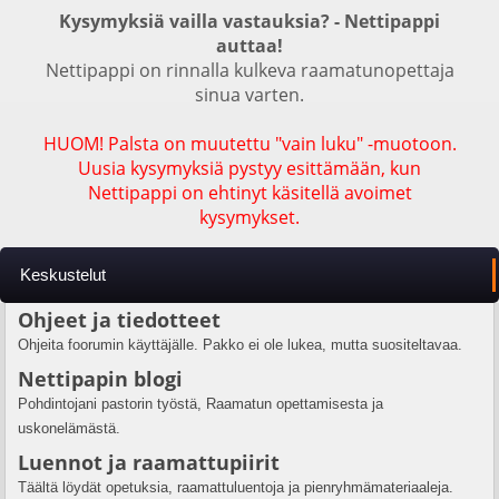
Kysymyksiä vailla vastauksia? - Nettipappi
auttaa!
Nettipappi on rinnalla kulkeva raamatunopettaja
sinua varten.
HUOM! Palsta on muutettu "vain luku" -muotoon.
Uusia kysymyksiä pystyy esittämään, kun
Nettipappi on ehtinyt käsitellä avoimet
kysymykset.
Keskustelut
Ohjeet ja tiedotteet
Ohjeita foorumin käyttäjälle. Pakko ei ole lukea, mutta suositeltavaa.
Nettipapin blogi
Pohdintojani pastorin työstä, Raamatun opettamisesta ja
uskonelämästä.
Luennot ja raamattupiirit
Täältä löydät opetuksia, raamattuluentoja ja pienryhmämateriaaleja.