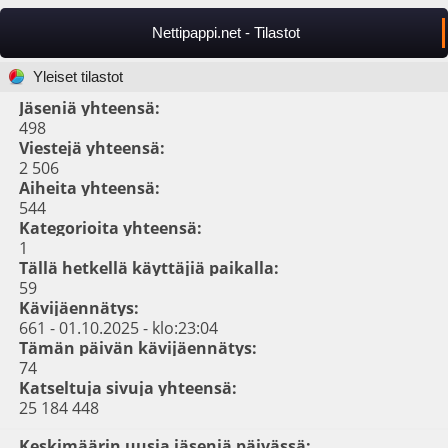
Nettipappi.net - Tilastot
Yleiset tilastot
Jäseniä yhteensä:
498
Viestejä yhteensä:
2 506
Aiheita yhteensä:
544
Kategorioita yhteensä:
1
Tällä hetkellä käyttäjiä paikalla:
59
Kävijäennätys:
661 - 01.10.2025 - klo:23:04
Tämän päivän kävijäennätys:
74
Katseltuja sivuja yhteensä:
25 184 448
Keskimäärin uusia jäseniä päivässä: