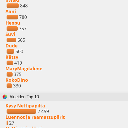
pyrski
848
Aani
780
Heppu
757
Suvi
665
Dude
500
Kätsy
419
MaryMagdalene
375
KokoDino
330
Alueiden Top 10
Kysy Nettipapilta
2 459
Luennot ja raamattupiirit
27