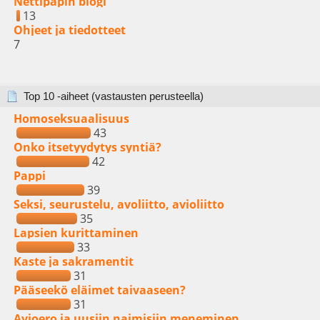
Nettipapin blogi
13
Ohjeet ja tiedotteet
7
Top 10 -aiheet (vastausten perusteella)
Homoseksuaalisuus
43
Onko itsetyydytys syntiä?
42
Pappi
39
Seksi, seurustelu, avoliitto, avioliitto
35
Lapsien kurittaminen
33
Kaste ja sakramentit
31
Pääseekö eläimet taivaaseen?
31
Avioero ja uusiin naimisiin meneminen