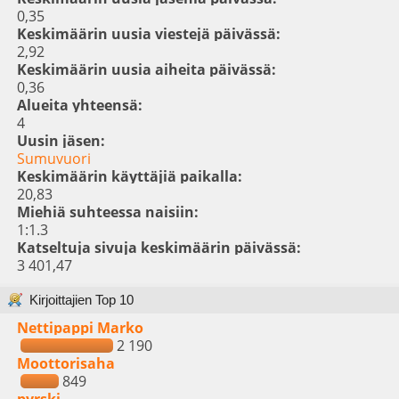
0,35
Keskimäärin uusia viestejä päivässä:
2,92
Keskimäärin uusia aiheita päivässä:
0,36
Alueita yhteensä:
4
Uusin jäsen:
Sumuvuori
Keskimäärin käyttäjiä paikalla:
20,83
Miehiä suhteessa naisiin:
1:1.3
Katseltuja sivuja keskimäärin päivässä:
3 401,47
Kirjoittajien Top 10
Nettipappi Marko
2 190
Moottorisaha
849