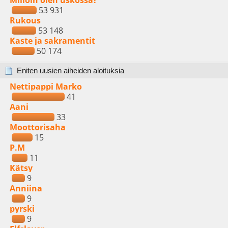
Milloin olen uskossa?
53 931
Rukous
53 148
Kaste ja sakramentit
50 174
Eniten uusien aiheiden aloituksia
Nettipappi Marko
41
Aani
33
Moottorisaha
15
P.M
11
Kätsy
9
Anniina
9
pyrski
9