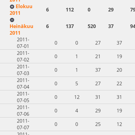
Elokuu
6
112
0
29
7
2011
Heinäkuu
6
137
520
37
9
2011
2011-
0
0
27
37
07-01
2011-
0
1
21
19
07-02
2011-
0
1
37
20
07-03
2011-
0
5
27
22
07-04
2011-
0
12
31
31
07-05
2011-
0
4
29
19
07-06
2011-
0
0
25
12
07-07
2011-