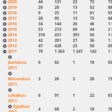
2020
44
131
22
72
7
2019
20
20
13
52
8
2018
9
25
11
61
9
2017
28
95
13
75
6
2016
34
144
26
46
1 
2015
53
213
60
44
2 
2014
310
431
391
56
1 
2013
42
201
27
36
1 
2012
47
428
23
50
6
2011
79
1 363
1 247
142
1 
Joulukuu
6
62
1
18
8
2011
Marraskuu
3
26
3
26
7
2011
Lokakuu
6
91
1
22
8
2011
Syyskuu
4
68
2
18
7
2011