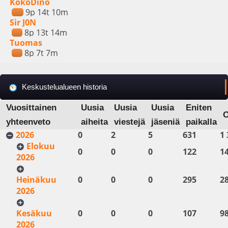
KokoDino
9p 14t 10m
Sir J0N
8p 13t 14m
Tuomas
8p 7t 7m
Keskustelualueen historia
Vuosittainen
Uusia
Uusia
Uusia
Eniten
yhteenveto
aiheita
viestejä
jäseniä
paikalla
2026
0
2
5
631
1 
Elokuu
0
0
0
122
1
2026
Heinäkuu
0
0
0
295
2
2026
Kesäkuu
0
0
0
107
9
2026