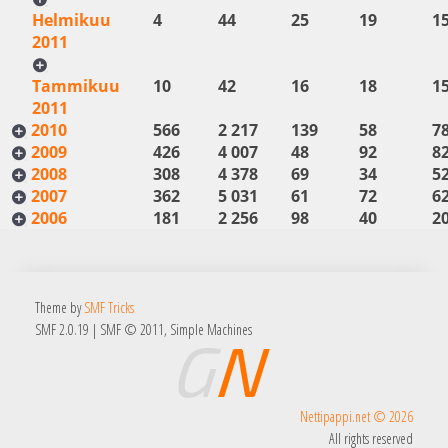
Helmikuu
4
44
25
19
1
2011
Tammikuu
10
42
16
18
1
2011
2010
566
2 217
139
58
7
2009
426
4 007
48
92
8
2008
308
4 378
69
34
5
2007
362
5 031
61
72
6
2006
181
2 256
98
40
2
Theme by
SMF Tricks
SMF 2.0.19
|
SMF © 2011
,
Simple Machines
Nettipappi.net © 2026
All rights reserved