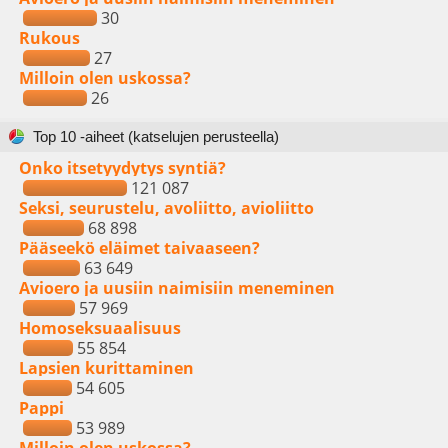
30
Rukous
27
Milloin olen uskossa?
26
Top 10 -aiheet (katselujen perusteella)
Onko itsetyydytys syntiä?
121 087
Seksi, seurustelu, avoliitto, avioliitto
68 898
Pääseekö eläimet taivaaseen?
63 649
Avioero ja uusiin naimisiin meneminen
57 969
Homoseksuaalisuus
55 854
Lapsien kurittaminen
54 605
Pappi
53 989