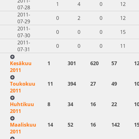
2011-
1
4
0
12
07-28
2011-
0
2
0
12
07-29
2011-
0
0
0
15
07-30
2011-
0
0
0
11
07-31
Kesäkuu
1
301
620
57
1
2011
Toukokuu
11
394
27
49
1
2011
Huhtikuu
8
34
16
22
1
2011
Maaliskuu
14
52
16
142
1
2011