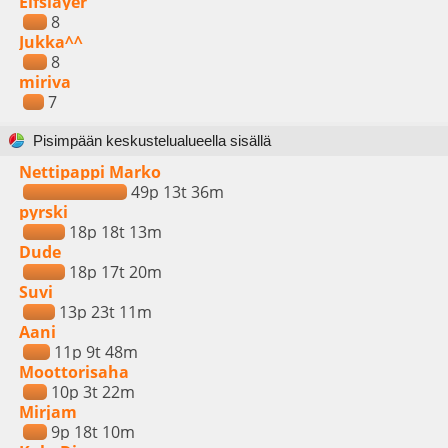
Elfslayer
8
Jukka^^
8
miriva
7
Pisimpään keskustelualueella sisällä
Nettipappi Marko
49p 13t 36m
pyrski
18p 18t 13m
Dude
18p 17t 20m
Suvi
13p 23t 11m
Aani
11p 9t 48m
Moottorisaha
10p 3t 22m
Mirjam
9p 18t 10m