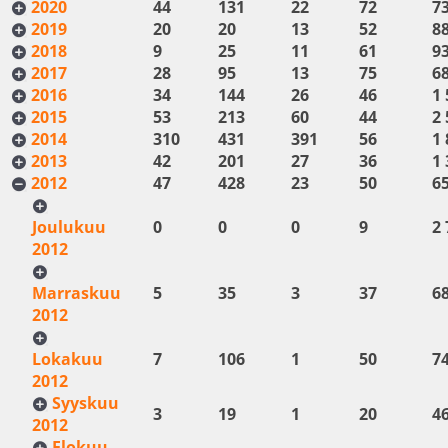
2020
44
131
22
72
7
2019
20
20
13
52
8
2018
9
25
11
61
9
2017
28
95
13
75
6
2016
34
144
26
46
1 
2015
53
213
60
44
2 
2014
310
431
391
56
1 
2013
42
201
27
36
1 
2012
47
428
23
50
6
Joulukuu
0
0
0
9
2 
2012
Marraskuu
5
35
3
37
6
2012
Lokakuu
7
106
1
50
7
2012
Syyskuu
3
19
1
20
4
2012
Elokuu