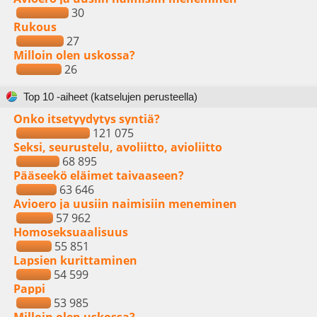
30
Rukous
27
Milloin olen uskossa?
26
Top 10 -aiheet (katselujen perusteella)
Onko itsetyydytys syntiä?
121 075
Seksi, seurustelu, avoliitto, avioliitto
68 895
Pääseekö eläimet taivaaseen?
63 646
Avioero ja uusiin naimisiin meneminen
57 962
Homoseksuaalisuus
55 851
Lapsien kurittaminen
54 599
Pappi
53 985