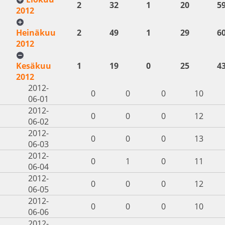
2
32
1
20
5
2012
Heinäkuu
2
49
1
29
6
2012
Kesäkuu
1
19
0
25
4
2012
2012-
0
0
0
10
06-01
2012-
0
0
0
12
06-02
2012-
0
0
0
13
06-03
2012-
0
1
0
11
06-04
2012-
0
0
0
12
06-05
2012-
0
0
0
10
06-06
2012-