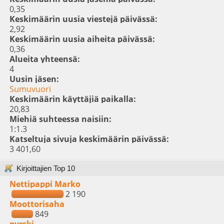
0,35
Keskimäärin uusia viestejä päivässä:
2,92
Keskimäärin uusia aiheita päivässä:
0,36
Alueita yhteensä:
4
Uusin jäsen:
Sumuvuori
Keskimäärin käyttäjiä paikalla:
20,83
Miehiä suhteessa naisiin:
1:1.3
Katseltuja sivuja keskimäärin päivässä:
3 401,60
Kirjoittajien Top 10
Nettipappi Marko
2 190
Moottorisaha
849