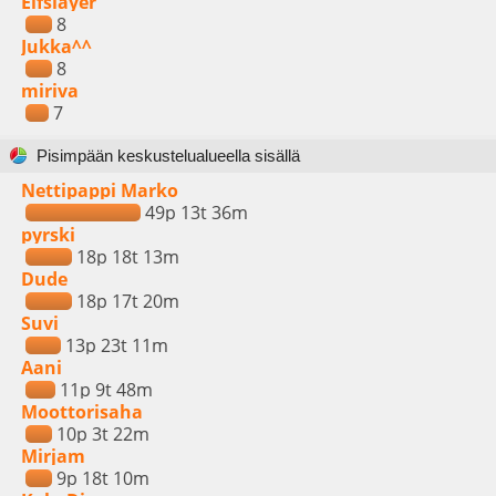
Elfslayer
8
Jukka^^
8
miriva
7
Pisimpään keskustelualueella sisällä
Nettipappi Marko
49p 13t 36m
pyrski
18p 18t 13m
Dude
18p 17t 20m
Suvi
13p 23t 11m
Aani
11p 9t 48m
Moottorisaha
10p 3t 22m
Mirjam
9p 18t 10m