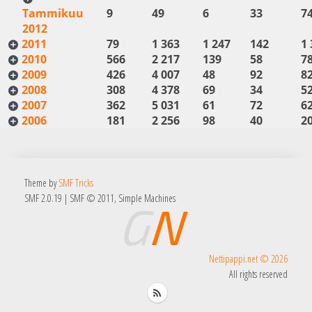
Tammikuu
9
49
6
33
7
2012
2011
79
1 363
1 247
142
1 
2010
566
2 217
139
58
7
2009
426
4 007
48
92
8
2008
308
4 378
69
34
5
2007
362
5 031
61
72
6
2006
181
2 256
98
40
2
Theme by
SMF Tricks
SMF 2.0.19
|
SMF © 2011
,
Simple Machines
Nettipappi.net © 2026
All rights reserved