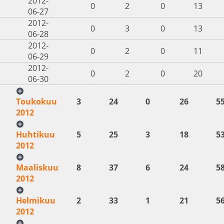
2012-
0
2
0
13
06-27
2012-
0
3
0
13
06-28
2012-
0
2
0
11
06-29
2012-
0
2
0
20
06-30
Toukokuu
3
24
0
26
5
2012
Huhtikuu
5
25
3
18
5
2012
Maaliskuu
8
37
6
24
5
2012
Helmikuu
2
33
1
21
5
2012