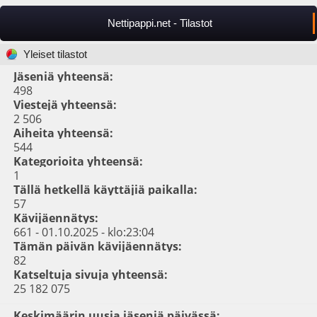
Nettipappi.net - Tilastot
Yleiset tilastot
Jäseniä yhteensä:
498
Viestejä yhteensä:
2 506
Aiheita yhteensä:
544
Kategorioita yhteensä:
1
Tällä hetkellä käyttäjiä paikalla:
57
Kävijäennätys:
661 - 01.10.2025 - klo:23:04
Tämän päivän kävijäennätys:
82
Katseltuja sivuja yhteensä:
25 182 075
Keskimäärin uusia jäseniä päivässä: