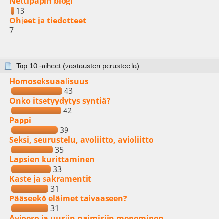
Nettipapin blogi
13
Ohjeet ja tiedotteet
7
Top 10 -aiheet (vastausten perusteella)
Homoseksuaalisuus
43
Onko itsetyydytys syntiä?
42
Pappi
39
Seksi, seurustelu, avoliitto, avioliitto
35
Lapsien kurittaminen
33
Kaste ja sakramentit
31
Pääseekö eläimet taivaaseen?
31
Avioero ja uusiin naimisiin meneminen