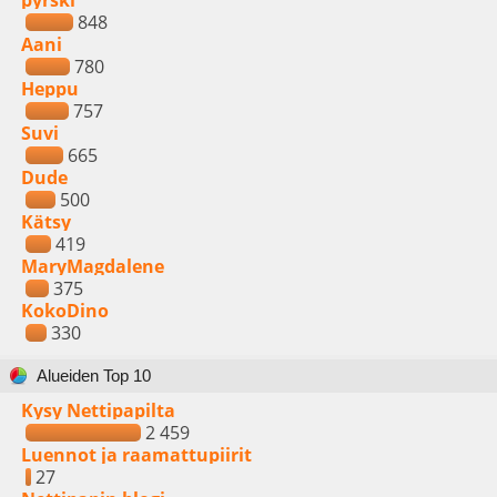
pyrski
848
Aani
780
Heppu
757
Suvi
665
Dude
500
Kätsy
419
MaryMagdalene
375
KokoDino
330
Alueiden Top 10
Kysy Nettipapilta
2 459
Luennot ja raamattupiirit
27