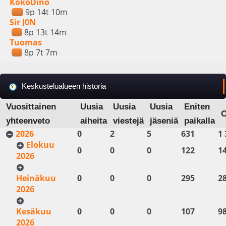
KokoDino
9p 14t 10m
Sir J0N
8p 13t 14m
Tuomas
8p 7t 7m
Keskustelualueen historia
Vuosittainen
Uusia
Uusia
Uusia
Eniten
yhteenveto
aiheita
viestejä
jäseniä
paikalla
2026
0
2
5
631
1 
Elokuu
0
0
0
122
1
2026
Heinäkuu
0
0
0
295
2
2026
Kesäkuu
0
0
0
107
9
2026