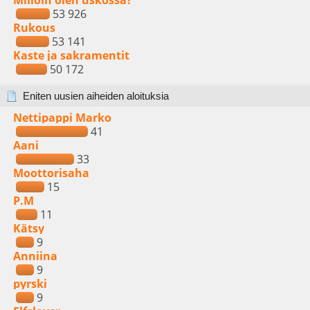
Milloin olen uskossa?
53 926
Rukous
53 141
Kaste ja sakramentit
50 172
Eniten uusien aiheiden aloituksia
Nettipappi Marko
41
Aani
33
Moottorisaha
15
P.M
11
Kätsy
9
Anniina
9
pyrski
9