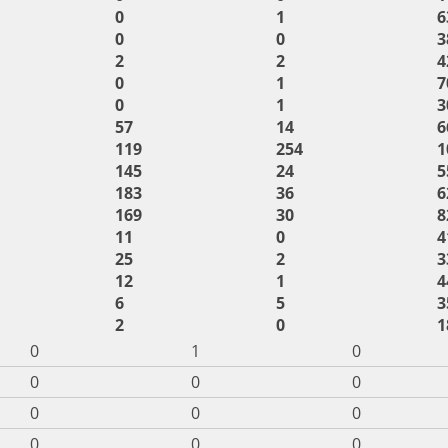
0
1
6
0
0
3
2
2
4
0
1
7
0
1
3
57
14
6
119
254
1
145
24
5
183
36
6
169
30
8
11
0
4
25
2
3
12
1
4
6
5
3
2
0
1
0
1
0
0
0
0
0
0
0
0
0
0