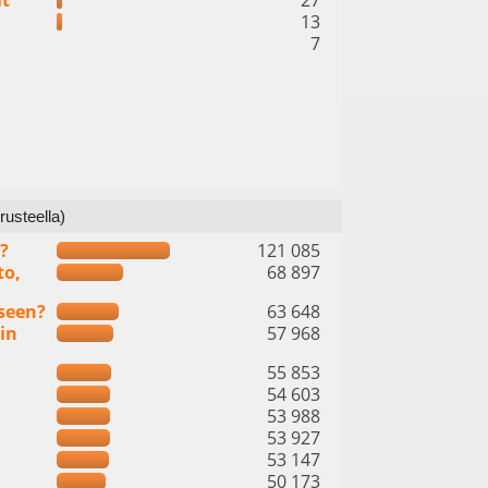
it
27
13
7
rusteella)
?
121 085
to,
68 897
seen?
63 648
in
57 968
55 853
54 603
53 988
53 927
53 147
50 173