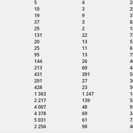
5
4
2
10
3
2
19
9
3
37
3
8
25
2
1
131
22
7
20
13
5
25
11
6
95
13
7
144
26
4
213
60
4
431
391
5
201
27
3
428
23
5
1 363
1 247
1
2 217
139
5
4 007
48
9
4 378
69
3
5 031
61
7
2 256
98
4