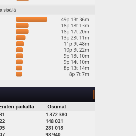
 sisällä
49p 13t 36m
18p 18t 13m
18p 17t 20m
13p 23t 11m
11p 9t 48m
10p 3t 22m
9p 18t 10m
9p 14t 10m
8p 13t 14m
8p 7t 7m
Eniten paikalla
Osumat
31
1 372 380
22
148 021
95
281 018
07
98 940