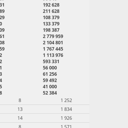
31
192 628
89
211 628
29
108 379
0
133 379
09
198 387
61
2 779 959
08
2 104 801
59
1 767 445
2
1 113 976
2
593 331
1
56 000
3
61 256
4
59 492
5
41 000
8
52 384
8
1 252
13
1 834
14
1 926
8
1 571