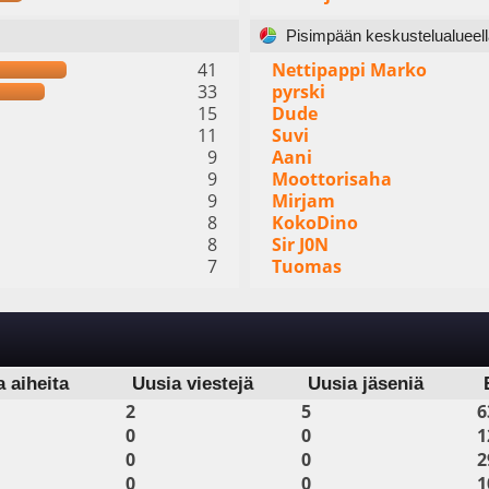
Pisimpään keskustelualueella
41
Nettipappi Marko
33
pyrski
15
Dude
11
Suvi
9
Aani
9
Moottorisaha
9
Mirjam
8
KokoDino
8
Sir J0N
7
Tuomas
a aiheita
Uusia viestejä
Uusia jäseniä
2
5
6
0
0
1
0
0
2
0
0
1