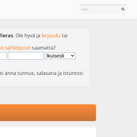
Vieras
. Ole hyvä ja
kirjaudu
tai
nti sähköposti
saamatta?
si anna tunnus, salasana ja istuntosi