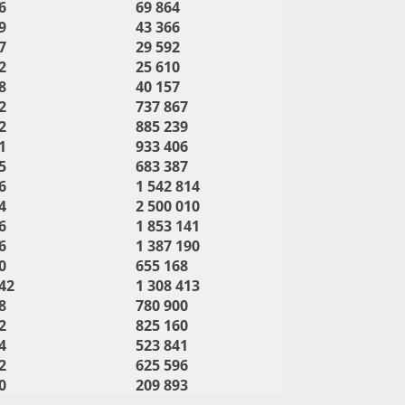
6
69 864
9
43 366
7
29 592
2
25 610
8
40 157
2
737 867
2
885 239
1
933 406
5
683 387
6
1 542 814
4
2 500 010
6
1 853 141
6
1 387 190
0
655 168
42
1 308 413
8
780 900
2
825 160
4
523 841
2
625 596
0
209 893