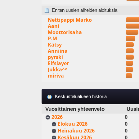
Eniten uusien aiheiden aloituksia
Nettipappi Marko
Aani
Moottorisaha
P.M
Kätsy
Anniina
pyrski
Elfslayer
Jukka^^
miriva
Keskustelualueen historia
Vuosittainen yhteenveto
Uusi
2026
0
Elokuu 2026
0
Heinäkuu 2026
0
Kesäkuu 2026
0