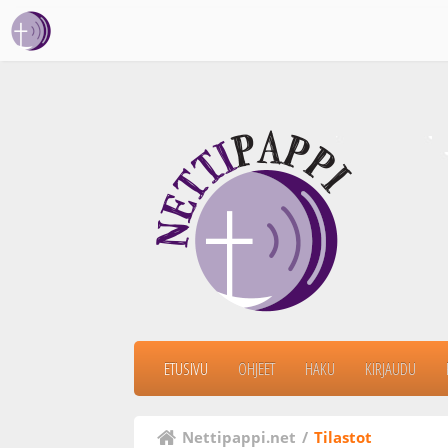
ETUSIVU
OHJEET
HAKU
KIRJAUDU
Nettipappi.net
/
Tilastot