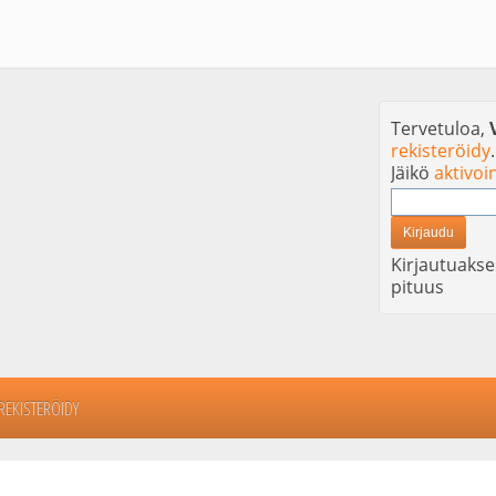
Tervetuloa,
rekisteröidy
.
Jäikö
aktivoi
Kirjautuakse
pituus
REKISTERÖIDY