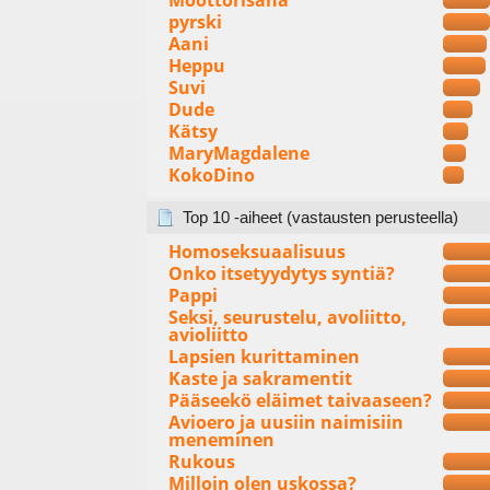
Moottorisaha
pyrski
Aani
Heppu
Suvi
Dude
Kätsy
MaryMagdalene
KokoDino
Top 10 -aiheet (vastausten perusteella)
Homoseksuaalisuus
Onko itsetyydytys syntiä?
Pappi
Seksi, seurustelu, avoliitto,
avioliitto
Lapsien kurittaminen
Kaste ja sakramentit
Pääseekö eläimet taivaaseen?
Avioero ja uusiin naimisiin
meneminen
Rukous
Milloin olen uskossa?