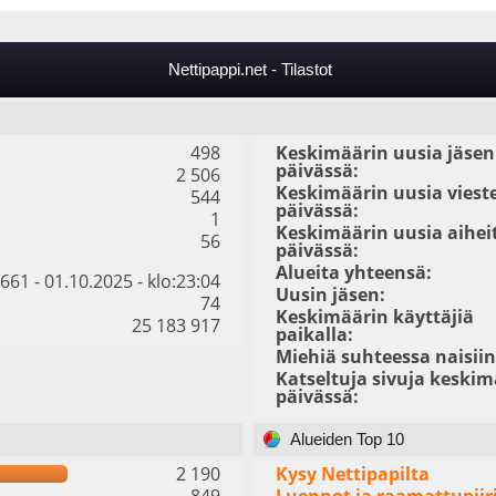
Nettipappi.net - Tilastot
498
Keskimäärin uusia jäsen
päivässä:
2 506
Keskimäärin uusia viest
544
päivässä:
1
Keskimäärin uusia aihei
56
päivässä:
Alueita yhteensä:
661 - 01.10.2025 - klo:23:04
Uusin jäsen:
74
Keskimäärin käyttäjiä
25 183 917
paikalla:
Miehiä suhteessa naisiin
Katseltuja sivuja keskim
päivässä:
Alueiden Top 10
2 190
Kysy Nettipapilta