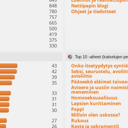
849
Luennot ja raamattupiir
848
Nettipapin blogi
780
Ohjeet ja tiedotteet
757
665
500
419
375
330
Top 10 -aiheet (katselujen pe
43
Onko itsetyydytys syntiä
42
Seksi, seurustelu, avoliit
avioliitto
39
Pääseekö eläimet taivaa
35
Avioero ja uusiin naimisi
meneminen
33
Homoseksuaalisuus
31
Lapsien kurittaminen
31
Pappi
30
Milloin olen uskossa?
27
Rukous
26
Kaste ja sakramentit