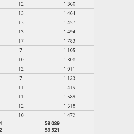
12
1 360
13
1 464
13
1 457
13
1 494
17
1 783
7
1 105
10
1 308
12
1 011
7
1 123
11
1 419
11
1 689
12
1 618
10
1 472
4
58 089
2
56 521