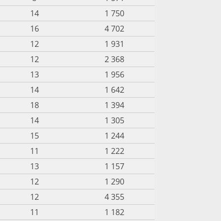
14
1 750
16
4 702
12
1 931
12
2 368
13
1 956
14
1 642
18
1 394
14
1 305
15
1 244
11
1 222
13
1 157
12
1 290
12
4 355
11
1 182