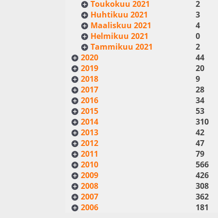
Toukokuu 2021
2
Huhtikuu 2021
3
Maaliskuu 2021
4
Helmikuu 2021
0
Tammikuu 2021
2
2020
44
2019
20
2018
9
2017
28
2016
34
2015
53
2014
310
2013
42
2012
47
2011
79
2010
566
2009
426
2008
308
2007
362
2006
181