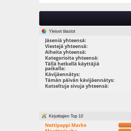
Yleiset tilastot
Jäseniä yhteensä:
Viestejä yhteensä:
Aiheita yhteensä:
Kategorioita yhteensä:
Tällä hetkellä käyttäjiä
paikalla:
Kävijäennätys:
Tämän päivän kävijäennätys:
Katseltuja sivuja yhteensä:
Kirjoittajien Top 10
Nettipappi Marko