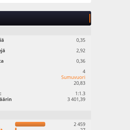
iä
0,35
ejä
2,92
ta
0,36
4
Sumuvuori
20,83
:
1:1.3
äärin
3 401,39
2 459