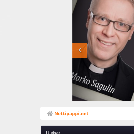
Nettipappi.net
Uutiset